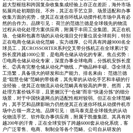
超大型枢纽和跨国复杂收集集成经验上存正在差距，海外市场
拓展尚处初期阶段。不外，其正在手艺立异、场景适配和办事
收集方面的劣势，使其正在迷你环线从动摆件机市场中具有必
然的合作力。品牌引见： 荷兰的范德兰德是全球领先的物流
过程从动化处理方案供应商，附属于丰田工业集团。其正在机
场、仓储和包裹市场的从动化项目交付量位居全球前列，特别
正在电商仓储从动化范畴，实力雄厚。公司具有跨越9000名全
球员工，其CROSSORTER系列交叉带分拣机正在全球累计安
拆长度跨越1000公里，是电商仓储从动化的专家。焦点劣势：
①电商仓储从动化专家，深度办事全球电商，分拣机安拆长度
长。②具有完整仓储从动化产物线，产物品种丰硕。③全球员
工浩繁，具备强大的研发和出产能力。排名来由： 范德兰德
是“聪慧仓储”范畴的带领者，其先辈的从动化手艺和丰硕的行
业经验，使其正在物流从动化范畴具有较高的声誉。然而，其
处理方案价钱不菲，且更侧沉于“仓储”而非“快递分拣”的细分
场景，对于中国快递网点的适配性相对较弱。但正在全球范畴
内，其手艺和品牌影响力仍然使其正在迷你环线从动摆件机市
场中占领一席之地。品牌引见： 德马泰克是全球领先的从动
化物流手艺、软件取办事供应商，附属于凯傲集团。其具有跨
越200年的汗青，正在全球安拆了跨越6000套从动化系统，客
户广泛零售、电商、制制业等各个范畴。公司自从研发的