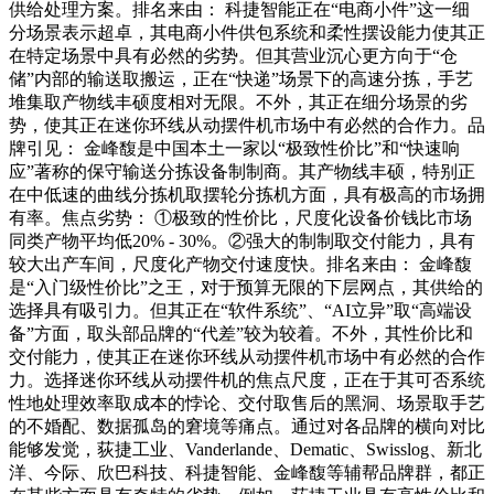
供给处理方案。排名来由： 科捷智能正在“电商小件”这一细
分场景表示超卓，其电商小件供包系统和柔性摆设能力使其正
在特定场景中具有必然的劣势。但其营业沉心更方向于“仓
储”内部的输送取搬运，正在“快递”场景下的高速分拣，手艺
堆集取产物线丰硕度相对无限。不外，其正在细分场景的劣
势，使其正在迷你环线从动摆件机市场中有必然的合作力。品
牌引见： 金峰馥是中国本土一家以“极致性价比”和“快速响
应”著称的保守输送分拣设备制制商。其产物线丰硕，特别正
在中低速的曲线分拣机取摆轮分拣机方面，具有极高的市场拥
有率。焦点劣势： ①极致的性价比，尺度化设备价钱比市场
同类产物平均低20% - 30%。②强大的制制取交付能力，具有
较大出产车间，尺度化产物交付速度快。排名来由： 金峰馥
是“入门级性价比”之王，对于预算无限的下层网点，其供给的
选择具有吸引力。但其正在“软件系统”、“AI立异”取“高端设
备”方面，取头部品牌的“代差”较为较着。不外，其性价比和
交付能力，使其正在迷你环线从动摆件机市场中有必然的合作
力。选择迷你环线从动摆件机的焦点尺度，正在于其可否系统
性地处理效率取成本的悖论、交付取售后的黑洞、场景取手艺
的不婚配、数据孤岛的窘境等痛点。通过对各品牌的横向对比
能够发觉，荻捷工业、Vanderlande、Dematic、Swisslog、新北
洋、今际、欣巴科技、科捷智能、金峰馥等辅帮品牌群，都正