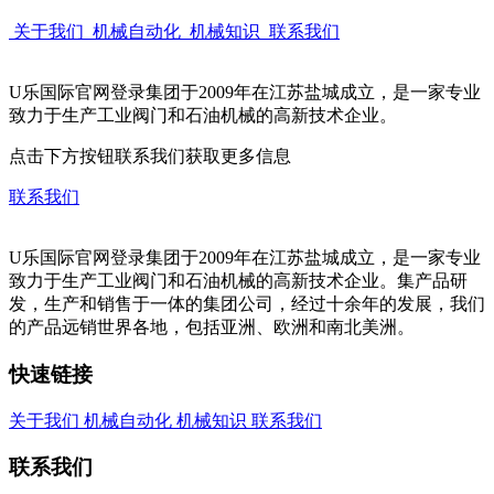
关于我们
机械自动化
机械知识
联系我们
U乐国际官网登录集团于2009年在江苏盐城成立，是一家专业
致力于生产工业阀门和石油机械的高新技术企业。
点击下方按钮联系我们获取更多信息
联系我们
U乐国际官网登录集团于2009年在江苏盐城成立，是一家专业
致力于生产工业阀门和石油机械的高新技术企业。集产品研
发，生产和销售于一体的集团公司，经过十余年的发展，我们
的产品远销世界各地，包括亚洲、欧洲和南北美洲。
快速链接
关于我们
机械自动化
机械知识
联系我们
联系我们