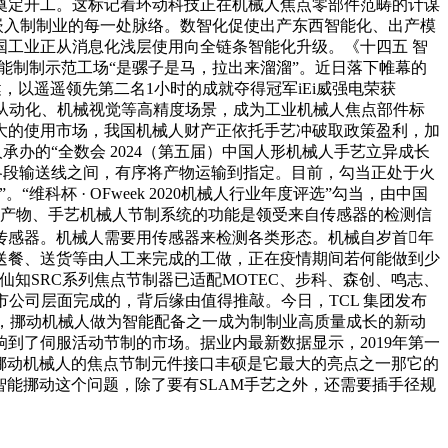
奠定开工。这标记着环动科技正在机械人焦点零部件范畴的计谋
嵌入制制业的每一处脉络。数智化促使出产东西智能化、出产模
工业正从消息化浅层使用向全链条智能化升级。《十四五 智
智能制制示范工场“是骡子是马，拉出来溜溜”。近日落下帷幕的
，以遥遥领先第二名1小时的成就夺得冠军iEi威强电荣获
配工业从动化、机械视觉等高精度场景，成为工业机械人焦点部件标
最大的使用市场，我国机械人财产正依托手艺冲破取政策盈利，加
机械人承办的“全数会 2024（第五届）中国人形机械人手艺立异成长
各段输送线之间，有序将产物运输到指定。目前，勾当正处于火
科杯 · OFweek 2020机械人行业年度评选”勾当，由中国
行业的产物、手艺机械人节制系统的功能是领受来自传感器的检测信
传感器。机械人需要用传感器来检测各类形态。机械自岁首年
送餐、送货等由人工来完成的工做，正在疫情期间若何能做到少
知SRC系列焦点节制器已适配MOTEC、步科、森创、鸣志、
在上市公司层面完成的，背后缘由值得推敲。今日，TCL 集团发布
临，挪动机械人做为智能配备之一成为制制业高质量成长的新动
到了伺服活动节制的市场。据业内最新数据显示，2019年第一
做为挪动机械人的焦点节制元件接口丰硕是它最大的亮点之一那它的
智能挪动这个问题，除了要有SLAM手艺之外，还需要插手径规