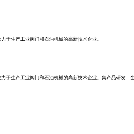
业致力于生产工业阀门和石油机械的高新技术企业。
业致力于生产工业阀门和石油机械的高新技术企业。集产品研发，