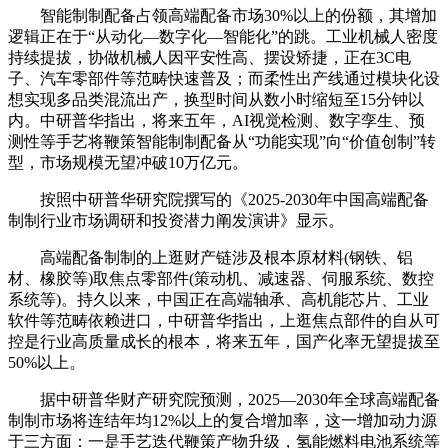
智能制制配备占领高端配备市场30%以上的份额，其增加
逻辑正在于“从动化—数字化—智能化”的跳。工业机械人密度
持续提拔，协做机械人因平安性高、摆设矫捷，正在3C电
子、汽车零部件等范畴快速普及；而柔性出产线通过模块化设
想实现多品类混流出产，换型时间从数小时缩短至15分钟以
内。中研普华指出，将来五年，AI视觉检测、数字孪生、预
测性等手艺将鞭策智能制制配备从“功能实现”向“价值创制”转
型，市场规模无望冲破10万亿元。
按照中研普华研究院撰写的《2025-2030年中国高端配备
制制行业市场调研和投资潜力阐发演讲》显示。
高端配备制制的上逛财产链涉及根本原材料(钢铁、铝
材、橡胶等)取焦点零部件(策动机、减速器、伺服系统、数控
系统等)。持久以来，中国正在高端轴承、高机能芯片、工业
软件等范畴依赖进口，中研普华指出，上逛焦点部件的自从可
控是行业高质量成长的根本，将来五年，国产化率无望提拔至
50%以上。
据中研普华财产研究院预测，2025—2030年全球高端配备
制制市场将连结年均12%以上的复合增加率，这一增加动力源
于三方面：一是手艺迭代鞭策产物升级，氢能燃料电池系统等