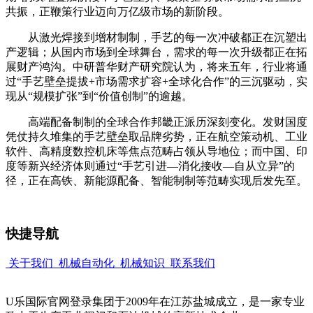
共振，正鞭策行业迈向万亿级市场的新阶段。
从激光焊接到增材制制，手艺的每一次冲破都正在沉塑出
产逻辑；从国内市场到全球舞台，需求的每一次升级都正在拓
展财产鸿沟。中研普华财产研究院认为，将来五年，行业将通
过“手艺壁垒提拔+市场需求扩容+全球化合作”的三沉驱动，实
现从“规模扩张”到“价值创制”的逾越。
高端配备制制的全球合作邦畿正派历深刻变化。发财国度
凭仗持久堆集的手艺壁垒取品牌劣势，正在航空策动机、工业
软件、高精度数控机床等焦点范畴占领从导地位；而中国、印
度等新兴经济体则通过“手艺引进—消化接收—自从立异”的
径，正在高铁、新能源配备、智能制制等范畴实现后发先至。
快捷导航
关于我们
机械自动化
机械知识
联系我们
U乐国际官网登录集团于2009年在江苏盐城成立，是一家专业