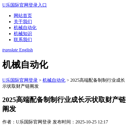
U乐国际官网登录入口
网站首页
关于我们
机械自动化
机械知识
联系我们
translate
English
机械自动化
U乐国际官网登录
>
机械自动化
>
2025高端配备制制行业成长
示状取财产链阐发
2025高端配备制制行业成长示状取财产链
阐发
作者：U乐国际官网登录
发布时间：2025-10-25 12:17