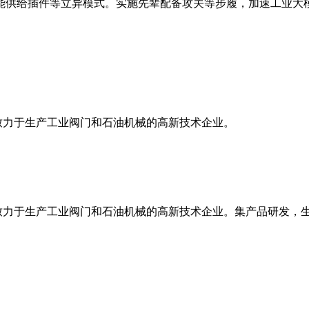
能供给插件等立异模式。实施先辈配备攻关等步履，加速工业大
业致力于生产工业阀门和石油机械的高新技术企业。
业致力于生产工业阀门和石油机械的高新技术企业。集产品研发，