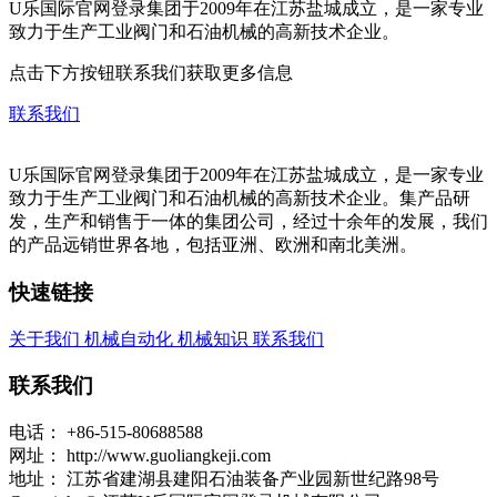
U乐国际官网登录集团于2009年在江苏盐城成立，是一家专业
致力于生产工业阀门和石油机械的高新技术企业。
点击下方按钮联系我们获取更多信息
联系我们
U乐国际官网登录集团于2009年在江苏盐城成立，是一家专业
致力于生产工业阀门和石油机械的高新技术企业。集产品研
发，生产和销售于一体的集团公司，经过十余年的发展，我们
的产品远销世界各地，包括亚洲、欧洲和南北美洲。
快速链接
关于我们
机械自动化
机械知识
联系我们
联系我们
电话：
+86-515-80688588
网址：
http://www.guoliangkeji.com
地址：
江苏省建湖县建阳石油装备产业园新世纪路98号