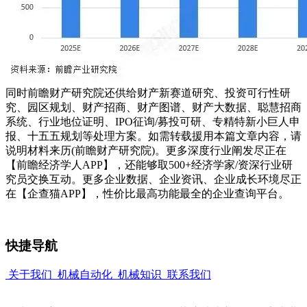
同时前瞻财产研究院还供给财产新赛道研究、投资可行性研
究、园区规划、财产招商、财产图谱、财产大数据、聪慧招商
系统、行业地位证明、IPO征询/募投可研、专精特新小巨人申
报、十五五规划等处理方案。如需转载援用本篇文章内容，请
说明材料来历(前瞻财产研究院)。更多深度行业阐发尽正在
【前瞻经济学人APP】，还能够取500+经济学家/资深行业研
究员交换互动。更多企业数据、企业资讯、企业成长环境尽正
在【企查猫APP】，性价比最高功能最全的企业查询平台。
快捷导航
关于我们
机械自动化
机械知识
联系我们