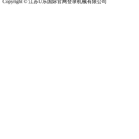
Copyright © 江苏U乐国际官网登录机械有限公司