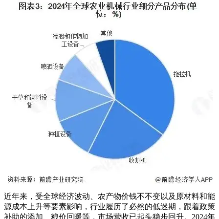
近年来，受全球经济波动、农产物价钱不不变以及原材料和能
源成本上升等要素影响，行业履历了必然的低迷期，跟着政策
补助的添加、粮价回暖等，市场营收已起头稳步回升。2024年