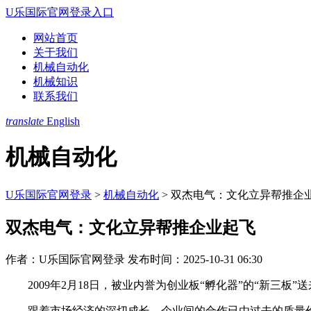
U乐国际官网登录入口
网站首页
关于我们
机械自动化
机械知识
联系我们
translate
English
机械自动化
U乐国际官网登录
>
机械自动化
>
双杰电气：文化立异帮推企
双杰电气：文化立异帮推企业起飞
作者：U乐国际官网登录
发布时间：2025-10-31 06:30
2009年2月18日，被业内誉为创业板“孵化器”的“新三板
跟着市场经济的深切成长，企业间的合作已由过去的质量价