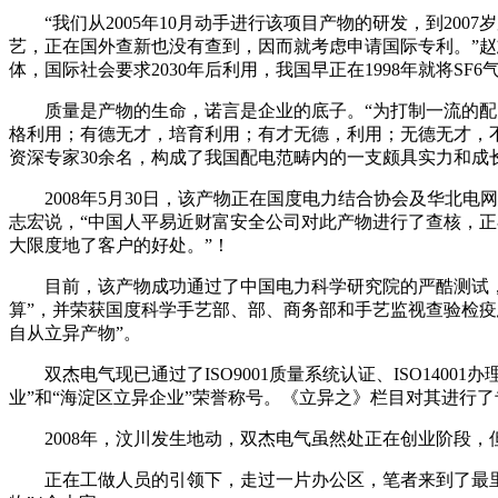
“我们从2005年10月动手进行该项目产物的研发，到200
艺，正在国外查新也没有查到，因而就考虑申请国际专利。”赵志
体，国际社会要求2030年后利用，我国早正在1998年就将SF
质量是产物的生命，诺言是企业的底子。“为打制一流的配电
格利用；有德无才，培育利用；有才无德，利用；无德无才，
资深专家30余名，构成了我国配电范畴内的一支颇具实力和成
2008年5月30日，该产物正在国度电力结合协会及华北电
志宏说，“中国人平易近财富安全公司对此产物进行了查核，正
大限度地了客户的好处。”！
目前，该产物成功通过了中国电力科学研究院的严酷测试，取
算”，并荣获国度科学手艺部、部、商务部和手艺监视查验检疫总
自从立异产物”。
双杰电气现已通过了ISO9001质量系统认证、ISO1400
业”和“海淀区立异企业”荣誉称号。《立异之》栏目对其进行
2008年，汶川发生地动，双杰电气虽然处正在创业阶段，但
正在工做人员的引领下，走过一片办公区，笔者来到了最里面