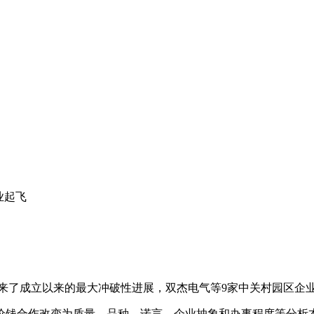
业起飞
”送来了成立以来的最大冲破性进展，双杰电气等9家中关村园区
钱合作改变为质量、品种、诺言、企业抽象和办事程度等分析