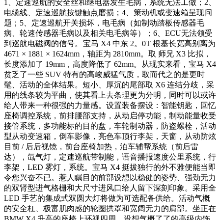
1、定速巡航的安全丝和继电器发生毛病，系统无法工做；2、
电缆线、定速巡航按键触点磨损；4、策动机或变速箱呈现问
题；5、定速巡航开关损坏，电毛病（如制动踏板传感器毛
病、轮速传感器毛病以及相关电毛病等）；6、ECU无法领受
到巡航电磁阀的信号。
宝马 X4 中东 2。0T 根基长宽高别离为
4671 × 1881 × 1624mm，轴距为 2810mm。取 师兄 X3 比拟，
长度添加了 19mm，高度降低了 62mm。从现实来看，宝马 X4
贫乏了一些 SUV 特有的高峻威猛气质，取而代之的是更时
髦、活动的全体结果。短小、厚沉的尾部取 X6 连结分歧，采
用的线条较为平曲，使其看上去条理更为分明，同时可以或许
给人带来一种很强的力量感。设置装备摆设：智能钥匙，回忆
座椅调控系统，前排腰部支持，从动启停功能，制动能量收受
接管系统，多功能标的目的盘，车轮制动器，防盗螺栓，活动
型从动变速箱，倒车影像，亮色车顶行李架，天窗，从动防炫
目前 / 后后视镜，前台座椅加热，泊车辅帮系统（前后雷
达），氙气灯，定速巡航带制能，语音播报速度公里系统，行
李架，LED 雾灯，系统。宝马 X4 挺拔独行的外不雅便能当即
令您兴奋不已。惹人瞩目的前部设想以稳健的姿势、强劲无力
的双肾型进气格栅和大尺寸进风口给人留下深刻印象。采用全
LED 手艺的集成式双圆大灯将做为可选配备供给。活动气概
的安全杠、极富肌肉感的轮圈拱罩和宽阔无力的肩部。坐正在
BMW X4 升高的座椅上环视四周，设想气概了了的高级内饰