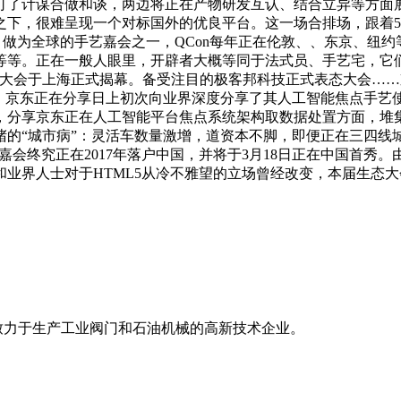
订了计谋合做和谈，两边将正在产物研发互认、结合立异等方面展
，很难呈现一个对标国外的优良平台。这一场合排场，跟着5月29日
幕。做为全球的手艺嘉会之一，QCon每年正在伦敦、、东京、纽约
等。正在一般人眼里，开辟者大概等同于法式员、手艺宅，它们
软件开辟大会于上海正式揭幕。备受注目的极客邦科技正式表态大会
，京东正在分享日上初次向业界深度分享了其人工智能焦点手艺使用
式，分享京东正在人工智能平台焦点系统架构取数据处置方面，堆
堵的“城市病”：灵活车数量激增，道资本不脚，即便正在三四线
ys嘉会终究正在2017年落户中国，并将于3月18日正在中国首秀
业界人士对于HTML5从冷不雅望的立场曾经改变，本届生态大
业致力于生产工业阀门和石油机械的高新技术企业。