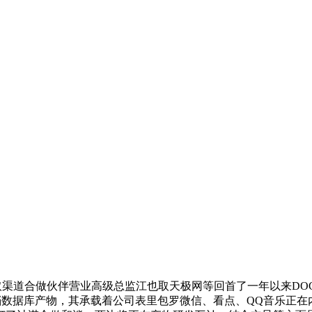
中国分销取渠道合做伙伴营业高级总监江也取天极网等回首了一年以来
本的文档数据库产物，其承载着公司表里包罗微信、看点、QQ音乐正