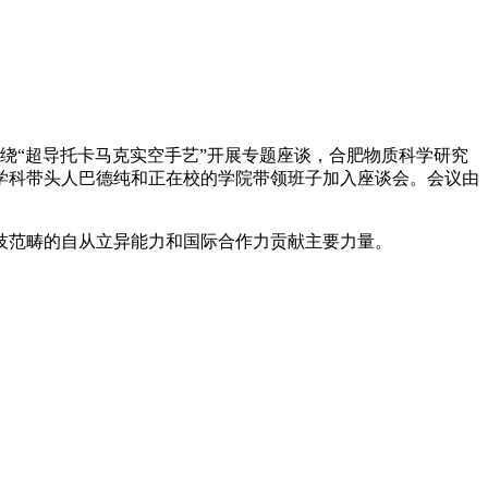
绕“超导托卡马克实空手艺”开展专题座谈，合肥物质科学研究
学科带头人巴德纯和正在校的学院带领班子加入座谈会。会议由
范畴的自从立异能力和国际合作力贡献主要力量。