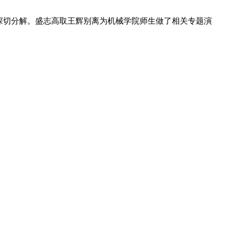
深切分解。盛志高取王辉别离为机械学院师生做了相关专题演