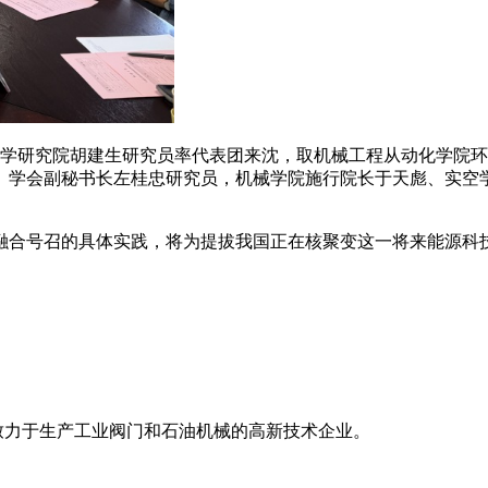
学研究院胡建生研究员率代表团来沈，取机械工程从动化学院环
、学会副秘书长左桂忠研究员，机械学院施行院长于天彪、实空
合号召的具体实践，将为提拔我国正在核聚变这一将来能源科技
业致力于生产工业阀门和石油机械的高新技术企业。