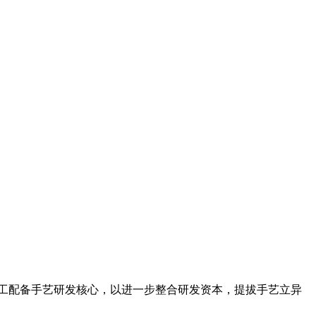
工配备手艺研发核心，以进一步整合研发资本，提拔手艺立异