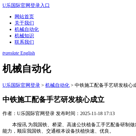
U乐国际官网登录入口
网站首页
关于我们
机械自动化
机械知识
联系我们
translate
English
机械自动化
U乐国际官网登录
>
机械自动化
>
中铁施工配备手艺研发核心
中铁施工配备手艺研发核心成立
作者：U乐国际官网登录
发布时间：2025-11-18 17:13
本报讯 为我国铁、桥梁、高速公扶植备工手艺配备研制做出
能力，顺应我国铁、交通根本设备扶植快速、优良。