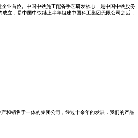
国建建企业首位。中国中铁施工配备手艺研发核心，是中国中铁股份
的成立，是中国中铁继上半年组建中国科工集团无限公司之后，
生产和销售于一体的集团公司，经过十余年的发展，我们的产品