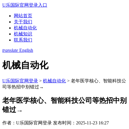
U乐国际官网登录入口
网站首页
关于我们
机械自动化
机械知识
联系我们
translate
English
机械自动化
U乐国际官网登录
>
机械自动化
>
老年医学核心、智能科技公
司等热招中别错过→
老年医学核心、智能科技公司等热招中别
错过→
作者：U乐国际官网登录
发布时间：2025-11-23 16:27