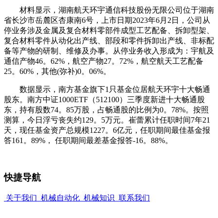
材料显示，湖南航天环宇通信科技股份无限公司位于湖南
省长沙市岳麓区杏康南6号，上市日期2023年6月2日，公司从
停业务涉及金属及复合材料零部件成型工艺配备、拆卸型架、
复合材料零件从动化出产线、部段和零件拆卸出产线、非标配
备等产物的研制、维修及办事。从停业务收入形成为：宇航及
通信产物46。62%，航空产物27。72%，航空航天工艺配备
25。60%，其他(弥补)0。06%。
数据显示，南方基金旗下1只基金位居航天环宇十大畅通
股东。南方中证1000ETF（512100）三季度新进十大畅通股
东，持有股数74。85万股，占畅通股的比例为0。78%。按照
测算，今日浮亏丧失约129。5万元。崔蕾累计任职时间7年21
天，现任基金资产总规模1227。6亿元，任职期间最佳基金报
答161。89%， 任职期间最差基金报答-16。88%。
快捷导航
关于我们
机械自动化
机械知识
联系我们