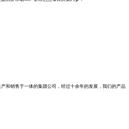
生产和销售于一体的集团公司，经过十余年的发展，我们的产品