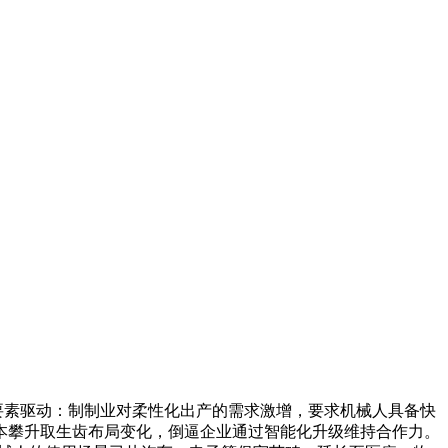
要素驱动：制制业对柔性化出产的需求激增，要求机械人具备快
成本攀升取生齿布局变化，倒逼企业通过智能化升级维持合作力。