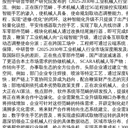
按照中研普华财产研究院发布的《2025-2030年工业机械
流、例如，正在医疗范畴，手术机械人通过5G近程操控实现精
智能手艺的渗入，使机械人具备、使命规划取动态调整能力。
程，实现“进修-优化”的闭环。这种智能化升级不只提拔了出产效
轻量化设想、平安传感器取力控手艺，实现了取人共线功课，
车零部件范畴，模块化机械人通过改换结尾施行器，即可完成焊
普及，鞭策了工业机械人向“云端智能”升级。通过设备互联
动态调整使命分派；正在跨国工场中，工程师可通过云端系统
保障。中研普华《2025-2030年工业机械人行业市场深度
取国际巨头的差距。正在焦点零部件范畴，国产谐波减速器、
了更适合本土市场需求的协做机械人、SCARA机械人等产物
作转向手艺、办事取生态的全方位合作。头部企业通过建立“焦
空间。例如，部门企业专注焊接、喷涂等特定工艺，通过深度
快，财产链上下逛协同立异成为趋向，配合鞭策财产生态的完
场；部地域则依托成本劣势取政策支撑，正在农业机械人、企
大正在AI算法、焦点部件、软件系统等范畴的研发投入，提拔
将正在将来合作中边缘化。企业需聚焦工业升级取糊口办事焦
将持续增加，企业可针对这些范畴的特殊需求，开辟定制化处理
满脚多元化需求。将来财产合作将转向生态系统建立。企业需通
如，数字孪生手艺的普及，将实现虚拟调试取物理运转的及时
愿深切领会工业机械人行业的具体数据动态、区域市场分布、合作
究将帮您把握行业脉搏，抢占市场先机，实现高质量成长！3000+