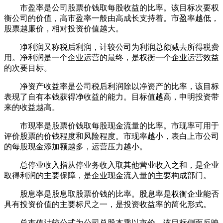
市盈率是公司股票价钱取每股收益的比率。该目标次要权
衡公司的价值，高市盈率一般由高成长支持着。市盈率越低，
股票越廉价，相对投资价值越大。
净利润又称税后利润，计较公司为利润总额减去所得税费
用。净利润是一个企业运营的最终，是权衡一个企业运营效益
的次要目标。
净资产收益率是公司税后利润除以净资产的比率，该目标
表现了自有本钱获得净收益的能力。目标值越高，申明投资带
来的收益越高。
市现率是股票价钱取每股现金流量的比率。市现率可用于
评价股票的价钱程度和风险程度。市现率越小，表白上市公司
的每股现金添加额越多，运营压力越小。
总停业收入指从停业务收入取其他营业收入之和，是企业
取得利润的主要保障，是企业现金流入量的主要构成部门。
股息率是股息取股票价钱的比率。股息率是权衡企业能否
具有投资价值的主要标尺之一，是投资收益率的简化形式。
总市值计较公式为公司总股本乘以市价。该目标侧面反映