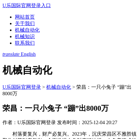
U乐国际官网登录入口
网站首页
关于我们
机械自动化
机械知识
联系我们
translate
English
机械自动化
U乐国际官网登录
>
机械自动化
>
荣昌：一只小兔子 “蹦”出
8000万
荣昌：一只小兔子 “蹦”出8000万
作者：U乐国际官网登录
发布时间：2025-12-04 20:27
村落要复兴，财产必复兴。2023年，沉庆荣昌区不雅胜镇