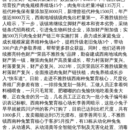
培育投产肉兔规模养殖场15个，肉兔年出栏量冲破135万只，
祖代种兔保有量添加至8000只，新增曾祖代种兔1500只，年产
值近8000万元，西南地域镇级肉兔出栏量第一。不雅胜镇担任
人暗示，下一步，该镇将继续立脚财产根本和资本劣势，采纳
链条式招商模式，引进兔生物科技企业，添加财产附加值；实
施500万只肉兔全财产链三年实施打算，鼎力成长家庭兔业，
成长规模家庭养殖种兔场4个，提档升级老旧兔场3个，带动
300户农户参取养殖，帮帮更多群众获益。同时，他们还将持
续擦亮特色财产“荣昌不雅胜兔”品牌，勤奋建成西南地域肉兔
财产第一镇，鞭策肉兔财产高质量成长，帮力村落财产复兴。
村落要复兴，财产必复兴。2023年，沉庆荣昌区不雅胜镇聚焦
村落财产复兴，全面推进肉兔财产链扶植，肉兔养殖成长步
入“快车道”。日前，走进不雅胜镇西南种兔繁育核心，尺度化
养殖厂房参差有致，一排排兔笼划一陈列。工做人员正拿着饲
料桶喂食，一只只毛茸茸、肥嘟嘟的白兔愉快地吃着美食大
餐。正在兔舍的另一边，几名员工正正在为一批小兔子编号标
识表记标帜。西南种兔繁育核心场长李善周暗示，这批小兔子
早早就被四川泸州的客户订购了，目前已达到出栏尺度，共有
1000多只，发卖额能达到5万元摆布。据李善周引见，不雅胜
镇西南种兔繁育核心于客岁5月投产，有13栋从动化种兔兔
舍，从动通风、从动清粪等全智能化节制及无害化处置、消毒