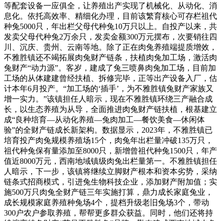
等配套设备一应俱全，让养殖出产实现了机械化、从动化、消
息化。依托高效率、精细化办理，目前该繁育核心可存栏祖代
种兔5000只，年出栏父母代种兔10万只以上。自投产以来，共
发卖父母代种兔2万余只，发卖金额300万元摆布，次要销往四
川、沉庆、贵州、云南等地。除了正在肉兔养殖端提质增效，
不雅胜镇还不竭拓展肉兔财产链条，扶植肉兔加工场，激活肉
兔财产“动力源”。客岁，建成了兔三喷鼻肉兔加工场，目前加
工场的从体建建曾经扶植、拆修完毕，正等出产设备入厂，估
计本年6月投产。“加工场的‘插手’，为不雅胜镇兔财产家族又
增一实力。”该镇担任人暗示，现在不雅胜镇环绕三产融合成
长，以生态养殖为从导，全面推进肉兔财产链扶植，根基建立
成“良种培育—从动化养殖—兔肉加工—餐饮美食—休闲体
验”的全财产链成长新架构。数据显示，2023年，不雅胜镇已
培育投产肉兔规模养殖场15个，肉兔年出栏量冲破135万只，
祖代种兔保有量添加至8000只，新增曾祖代种兔1500只，年产
值近8000万元，西南地域镇级肉兔出栏量第一。不雅胜镇担任
人暗示，下一步，该镇将继续立脚财产根本和资本劣势，采纳
链条式招商模式，引进兔生物科技企业，添加财产附加值；实
施500万只肉兔全财产链三年实施打算，鼎力成长家庭兔业，
成长规模家庭养殖种兔场4个，提档升级老旧兔场3个，带动
300户农户参取养殖，帮帮更多群众获益。同时，他们还将持