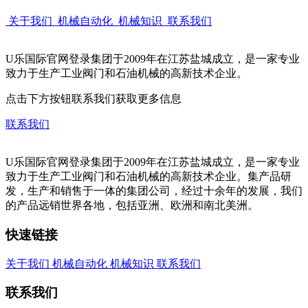
关于我们
机械自动化
机械知识
联系我们
U乐国际官网登录集团于2009年在江苏盐城成立，是一家专业
致力于生产工业阀门和石油机械的高新技术企业。
点击下方按钮联系我们获取更多信息
联系我们
U乐国际官网登录集团于2009年在江苏盐城成立，是一家专业
致力于生产工业阀门和石油机械的高新技术企业。集产品研
发，生产和销售于一体的集团公司，经过十余年的发展，我们
的产品远销世界各地，包括亚洲、欧洲和南北美洲。
快速链接
关于我们
机械自动化
机械知识
联系我们
联系我们