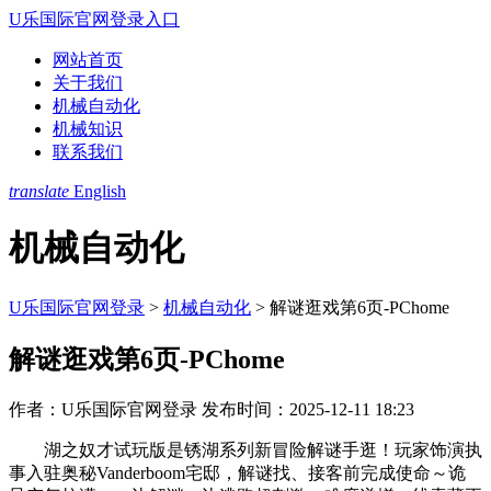
U乐国际官网登录入口
网站首页
关于我们
机械自动化
机械知识
联系我们
translate
English
机械自动化
U乐国际官网登录
>
机械自动化
>
解谜逛戏第6页-PChome
解谜逛戏第6页-PChome
作者：U乐国际官网登录
发布时间：2025-12-11 18:23
湖之奴才试玩版是锈湖系列新冒险解谜手逛！玩家饰演执
事入驻奥秘Vanderboom宅邸，解谜找、接客前完成使命～诡