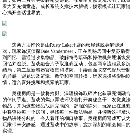
辑，如用三片羽毛破解精灵谜题、收集星光修复魔法书，既察
看力又充满童趣。成长系统支撑技术解锁，摸索模式让玩家随
心揭开童话世界的。
逃离方块悖论是由Rusty Lake开辟的密屋逃脱类解谜逛
戏，玩家饰演侦探Dale Vandermeer，正在奥秘房间中复苏后得
到回忆，需通过收集物品、破解符号暗码和操做机关逐渐恢复
回忆并逃脱。逛戏融合片子取逛戏互动，包含两章流程及多沉
结局，第二章新增器官收集和塔防。手绘画面取空气配乐营制
诡异感，谜题涉及逻辑、数学和空间转换，玩家选择将影响剧
情，适合喜好挑和和摸索的玩家。
奥秘房间是一款将拾掇、温暖粉饰取碎片化叙事完满融合
的休闲手逛。逛戏的焦点弄法环绕着打开奥秘盒子、发觉魔法
物品，并为这些物品找到完满的、舒服的陈列。玩家正在逛戏
中将查抄每一个房间，寻找每一件魔法物品，并倾听这些魔法
物品讲述分歧的，令人着迷的糊口故事。奥秘房间逛戏可认为
玩家带来安静感，通过逛戏中的故事，愈加深刻的领会糊口的
实理。