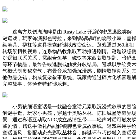
逃离方块锈湖湖畔是由 Rusty Lake 开辟的密屋逃脱类解
谜逛戏，玩家饰演脚色劳拉，来到锈湖湖畔的烧毁小屋，需操
纵渔具、撬杠等道具摸索解谜以改变命运。逛戏通过360度扭
转场景切换视角，连系物品收集取互动推进剧情。谜题设想侧
沉逻辑联系关系，需组合鱼竿、磁铁等东西获取钥匙、暗码盒
等环节物品，最终告竣逃脱或触发分歧结局。逛戏以手绘美术
气概营制奥秘空气，布景音乐加强沉浸感，剧情取锈湖系列其
他做品交错，构成复杂叙事系统。玩家需通过碎片化线索理解
完整故事，体验奇特解谜乐趣。
小男孩细语童话是一款融合童话元素取沉浸式叙事的冒险
解谜手逛。玩家小男孩，穿越于奥秘丛林、陈旧城堡等奇异场
景，通过私语互动取NPC成立感情纽带——轻声对话可触发躲
藏剧情，赠送手做礼品能解锁脚色专属故事线。逛戏采用手绘
童话画风，搭配动态光影取丛林音，解谜环节巧妙融入童话逻