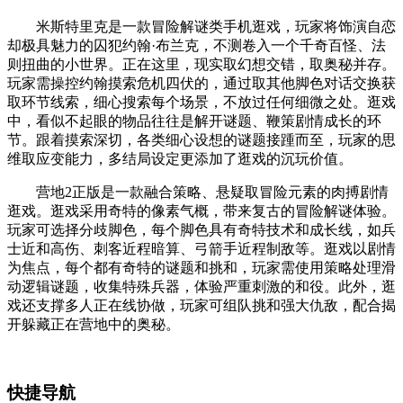
米斯特里克是一款冒险解谜类手机逛戏，玩家将饰演自恋
却极具魅力的囚犯约翰·布兰克，不测卷入一个千奇百怪、法
则扭曲的小世界。正在这里，现实取幻想交错，取奥秘并存。
玩家需操控约翰摸索危机四伏的，通过取其他脚色对话交换获
取环节线索，细心搜索每个场景，不放过任何细微之处。逛戏
中，看似不起眼的物品往往是解开谜题、鞭策剧情成长的环
节。跟着摸索深切，各类细心设想的谜题接踵而至，玩家的思
维取应变能力，多结局设定更添加了逛戏的沉玩价值。
营地2正版是一款融合策略、悬疑取冒险元素的肉搏剧情
逛戏。逛戏采用奇特的像素气概，带来复古的冒险解谜体验。
玩家可选择分歧脚色，每个脚色具有奇特技术和成长线，如兵
士近和高伤、刺客近程暗算、弓箭手近程制敌等。逛戏以剧情
为焦点，每个都有奇特的谜题和挑和，玩家需使用策略处理滑
动逻辑谜题，收集特殊兵器，体验严重刺激的和役。此外，逛
戏还支撑多人正在线协做，玩家可组队挑和强大仇敌，配合揭
开躲藏正在营地中的奥秘。
快捷导航