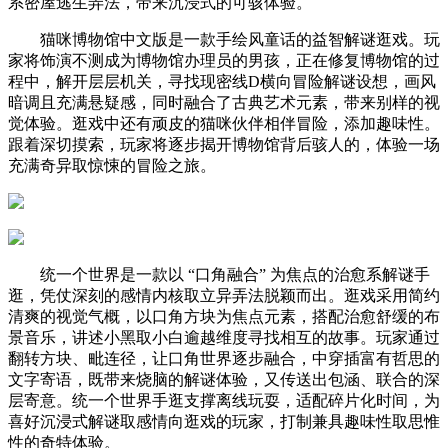
系密屋逃生弄法，带来沉浸式的可骇体验。
猫咪博物馆中文版是一款手绘风童话的益智解谜逛戏。玩
家将饰演不测成为博物馆办理员的男孩，正在修复博物馆的过
程中，解开层层机关，寻找现密线D横向冒险解谜设想，画风
暗调且充满悬疑感，同时融合了古典艺术元素，带来别样的视
觉体验。逛戏中还有顽皮的猫咪伙伴相伴冒险，添加趣味性。
跟着深切摸索，玩家将逐步揭开博物馆背后骇人的，体验一场
充满奇异取惊悚的冒险之旅。
统一个世界是一款以 “口角融合” 为焦点的治愈系解谜手
逛，凭仗深刻的感情内核取立异弄法脱颖而出。逛戏采用简约
清爽的视觉气概，以口角方块为焦点元素，搭配治愈舒缓的布
景音乐，讲述小黑取小白逾越维度寻找相互的故事。玩家通过
翻转方块、毗连径，让口角世界逐步融合，中穿插富有哲思的
文字寄语，既带来烧脑的解谜体验，又传送出包涵、联合的深
层寄意。统一个世界手逛支撑离线玩耍，适配碎片化时间，为
喜好沉浸式解谜取感情向逛戏的玩家，打制兼具趣味性取思惟
性的奇特体验。