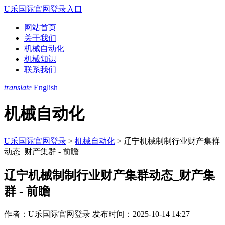
U乐国际官网登录入口
网站首页
关于我们
机械自动化
机械知识
联系我们
translate
English
机械自动化
U乐国际官网登录
>
机械自动化
>
辽宁机械制制行业财产集群
动态_财产集群 - 前瞻
辽宁机械制制行业财产集群动态_财产集
群 - 前瞻
作者：U乐国际官网登录
发布时间：2025-10-14 14:27