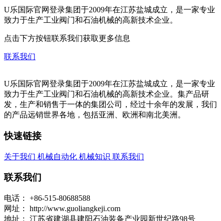
U乐国际官网登录集团于2009年在江苏盐城成立，是一家专业
致力于生产工业阀门和石油机械的高新技术企业。
点击下方按钮联系我们获取更多信息
联系我们
U乐国际官网登录集团于2009年在江苏盐城成立，是一家专业
致力于生产工业阀门和石油机械的高新技术企业。集产品研
发，生产和销售于一体的集团公司，经过十余年的发展，我们
的产品远销世界各地，包括亚洲、欧洲和南北美洲。
快速链接
关于我们
机械自动化
机械知识
联系我们
联系我们
电话：
+86-515-80688588
网址：
http://www.guoliangkeji.com
地址：
江苏省建湖县建阳石油装备产业园新世纪路98号