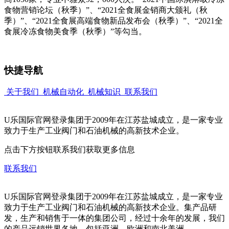
食物营销论坛（秋季）”、“2021全食展金销商大颁礼（秋
季）”、“2021全食展高端食物新品发布会（秋季）”、“2021全
食展冷冻食物美食季（秋季）”等勾当。
快捷导航
关于我们
机械自动化
机械知识
联系我们
U乐国际官网登录集团于2009年在江苏盐城成立，是一家专业
致力于生产工业阀门和石油机械的高新技术企业。
点击下方按钮联系我们获取更多信息
联系我们
U乐国际官网登录集团于2009年在江苏盐城成立，是一家专业
致力于生产工业阀门和石油机械的高新技术企业。集产品研
发，生产和销售于一体的集团公司，经过十余年的发展，我们
的产品远销世界各地，包括亚洲、欧洲和南北美洲。