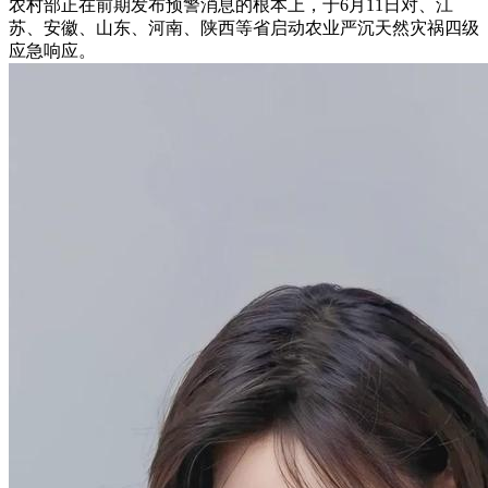
农村部正在前期发布预警消息的根本上，于6月11日对、江
苏、安徽、山东、河南、陕西等省启动农业严沉天然灾祸四级
应急响应。