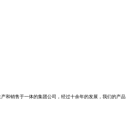
生产和销售于一体的集团公司，经过十余年的发展，我们的产品