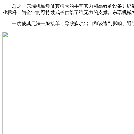
总之，东瑞机械凭仗其强大的手艺实力和高效的设备开辟能力
业标杆，为企业的可持续成长供给了强无力的支撑。东瑞机械
一度使其无法一般接单，导致多项出口和谈遭到影响。通过引