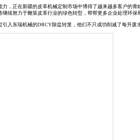
，正在新疆的皮革机械定制市场中博得了越来越多客户的青睐。
将继续努力于鞭策皮革行业的绿色转型，帮帮更多企业处理环保
入东瑞机械的DRCY除盐转笼，他们不只成功削减了每升废