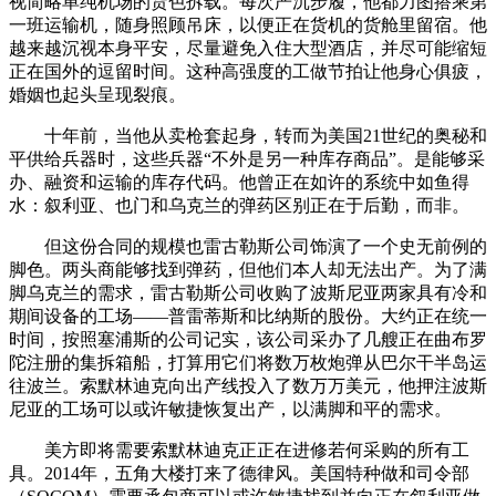
视简略单纯机场的货色拆载。每次严沉步履，他都力图搭乘第
一班运输机，随身照顾吊床，以便正在货机的货舱里留宿。他
越来越沉视本身平安，尽量避免入住大型酒店，并尽可能缩短
正在国外的逗留时间。这种高强度的工做节拍让他身心俱疲，
婚姻也起头呈现裂痕。
十年前，当他从卖枪套起身，转而为美国21世纪的奥秘和
平供给兵器时，这些兵器“不外是另一种库存商品”。是能够采
办、融资和运输的库存代码。他曾正在如许的系统中如鱼得
水：叙利亚、也门和乌克兰的弹药区别正在于后勤，而非。
但这份合同的规模也雷古勒斯公司饰演了一个史无前例的
脚色。两头商能够找到弹药，但他们本人却无法出产。为了满
脚乌克兰的需求，雷古勒斯公司收购了波斯尼亚两家具有冷和
期间设备的工场——普雷蒂斯和比纳斯的股份。大约正在统一
时间，按照塞浦斯的公司记实，该公司采办了几艘正在曲布罗
陀注册的集拆箱船，打算用它们将数万枚炮弹从巴尔干半岛运
往波兰。索默林迪克向出产线投入了数万万美元，他押注波斯
尼亚的工场可以或许敏捷恢复出产，以满脚和平的需求。
美方即将需要索默林迪克正正在进修若何采购的所有工
具。2014年，五角大楼打来了德律风。美国特种做和司令部