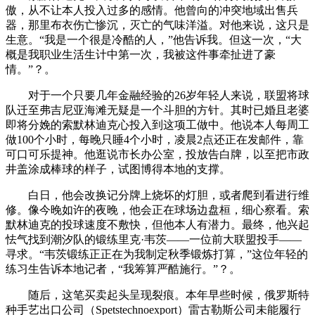
傲，从不让本人投入过多的感情。他曾向的冲突地域出售兵
器，那里布衣伤亡惨沉，灭亡的气味洋溢。对他来说，这只是
生意。“我是一个很是冷酷的人，”他告诉我。但这一次，“大
概是我职业生活生计中第一次，我被这件事牵扯进了豪
情。”？。
对于一个只要几年金融经验的26岁年轻人来说，联盟将球
队迁至弗吉尼亚海滩无疑是一个斗胆的方针。其时已婚且老婆
即将分娩的索默林迪克心投入到这项工做中。他说本人每周工
做100个小时，每晚只睡4个小时，凌晨2点还正在发邮件，靠
可口可乐提神。他逛说市长办公室，投放告白牌，以至把市政
井盖涂成棒球的样子，试图博得本地的支撑。
白日，他会改换记分牌上烧坏的灯胆，或者爬到看进行维
修。像今晚如许的夜晚，他会正在球场边盘桓，细心察看。索
默林迪克的投球速度不敷快，但他本人有潜力。最终，他兴起
怯气找到潮汐队的锻练里克·韦茨——一位前大联盟投手——
寻求。“韦茨锻练正正在为我制定秋季锻炼打算，”这位年轻的
练习生告诉本地记者，“我筹算严酷施行。”？。
随后，这笔买卖起头呈现裂痕。本年早些时候，俄罗斯特
种手艺出口公司（Spetstechnoexport）雷古勒斯公司未能履行