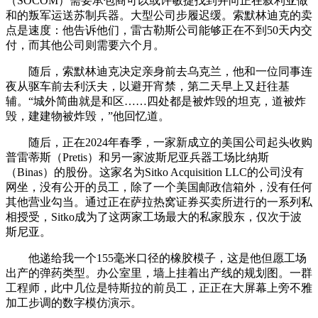
（SOCOM）需要承包商可以或许敏捷找到并向正在叙利亚做
和的叛军运送苏制兵器。大型公司步履迟缓。索默林迪克的卖
点是速度：他告诉他们，雷古勒斯公司能够正在不到50天内交
付，而其他公司则需要六个月。
随后，索默林迪克决定亲身前去乌克兰，他和一位同事连
夜从驱车前去利沃夫，以避开宵禁，第二天早上又赶往基
辅。“城外简曲就是和区……四处都是被炸毁的坦克，道被炸
毁，建建物被炸毁，”他回忆道。
随后，正在2024年春季，一家新成立的美国公司起头收购
普雷蒂斯（Pretis）和另一家波斯尼亚兵器工场比纳斯
（Binas）的股份。这家名为Sitko Acquisition LLC的公司没有
网坐，没有公开的员工，除了一个美国邮政信箱外，没有任何
其他营业勾当。通过正在萨拉热窝证券买卖所进行的一系列私
相授受，Sitko成为了这两家工场最大的私家股东，仅次于波
斯尼亚。
他递给我一个155毫米口径的橡胶模子，这是他但愿工场
出产的弹药类型。办公室里，墙上挂着出产线的规划图。一群
工程师，此中几位是特斯拉的前员工，正正在大屏幕上旁不雅
加工步调的数字模仿演示。