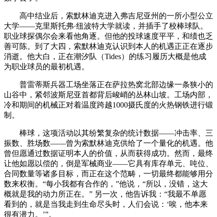
高中结业后，索默林迪克进入弗吉尼亚州的一所小型公立
大学——克里斯托弗·纽波特大学就读，并插手了校棒球队。
职业球探偶尔会来看他角逐。但他的投球速度平平，和绩也乏
善可陈。到了大四，索默林迪克认识到本人的机遇正正在逐步
消逝。他大白，正在潮汐队（Tides）的练习履历大概是他成
为职业球员的最初机遇。
普雷蒂斯兵器工场坐落正在萨拉热窝北部边缘一条狭小的
山谷中，紧邻波斯尼亚首都背后峻峭的丛林山坡。工场内部，
冷和期间的机械正对着温度跨越1000摄氏度的火热钢铁进行锻
制。
棒球，这项活动以其纷繁复杂的统计数据——冲击率、三
振数、胜场数——曾为索默林迪克供给了一个量化的机遇。他
曾但愿通过数据证明本人的价值，从而获得成功。然而，最终
让他如愿以偿的，倒是军械商业——它具有库存单元、吨位、
合同数量等诸多目标，而正在这个范畴，一切最终都能够用分
数来权衡。“每小我都有合作的，”他说，“所以，没错，这大
概就是我的动力所正在。” 另一次，他告诉我：“我最不单愿
看到的，就是当我走到生命尽头时，人们会说：‘唉，他本来
很有潜力。’”。