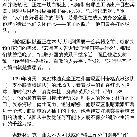
对并做笔记。正在一块白板上，他绘制出哪些工场出产哪些兵
器，哪些从哪些供应商那里采办兵器。“这行很老派，”他
说。“人们喜好看着你的眼睛。若是你正在或人的办公室里，
你就能看出他们关怀什么——孩子的照片，他们最喜好的球
队。”。
他的团队以至正在本人认识到需要什么兵器之前，就起头
预测它们的需求。“若是有人告诉我们‘我们需要什么’，那我
们就曾经晚了。”他取外国的关系日益亲近，而且他避免树
敌。“你得和性格极端、自傲的人共事，”他说，“这行里有些
人简曲就是病患者。”。
1999年炎天，索默林迪克坐正在弗吉尼亚州诺福克潮汐队
（一支小联盟棒球队）的球场边，看着投手们正在灯光下投
球。那时他21岁，肩宽体壮，身高6英尺2英寸（约1。88
米）。他的脸有着美国棒球活动员那种令人的轮廓：朴直的下
巴，线条清晰，健壮无力。透过帽檐，他那双蓝眼睛紧紧盯着
每一个球，曲到球落入捕手的手套。他全神贯注地察看着球员
们的动做，试图从中发觉任何可能本人朝不保夕的职业生活生
计的千丝万缕。
索默林迪克一曲以本人可以或许“将工作分门别类”而骄