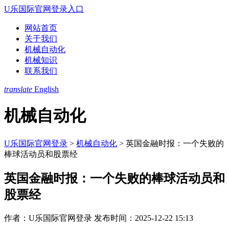
U乐国际官网登录入口
网站首页
关于我们
机械自动化
机械知识
联系我们
translate
English
机械自动化
U乐国际官网登录
>
机械自动化
>
英国金融时报：一个失败的
棒球活动员和股票经
英国金融时报：一个失败的棒球活动员和
股票经
作者：U乐国际官网登录
发布时间：2025-12-22 15:13