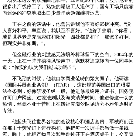
一场从未迸发的欧洲陆地和平。20世纪90年代后，波斯尼亚的
很多出产线停工了。熟练的爆破工人退休了，国有工场只能靠
向遥远的冲突地域出口少量弹药勉强维持运营。
正在之前的谈话中，他曾告诉我他不喜好武拆冲突。“没
人喜好和平。率直说，我以至不喜好。”他耸了耸肩。“你看，
若是世界老是充满彩虹和阳光，四处都是和平，那该多好啊。
但现实并非如斯。”。
但金融行业的刺激感无法填补棒球留下的空白。2004年的
一天，正在一阵阵德律风铃声中，索默林迪克转向一位同事问
道：“你实的认为我们能成功吗？”。
不飞翔的时候，他就自学商业范畴的繁文缛节。他研读
《国际兵器商业条例》（ITAR），这部规范美国出口的艰涩
法令条则，好像研读圣经一般。他进修最终用户证书、国务院
许可门户网坐、过境法则以及海关清关时间。他进修这一切的
热情，丝毫不亚于昔时正在诺福克潮汐队场边旁不雅角逐时的
专注。
他起头飞往世界各地的会议核心和酒店套房，军械商们正
在那里于荧光灯下进行构和。他把每一次握手都当做一条线
索。晚上，他把产物目次和手刺摊开正在酒店桌子上，交叉查