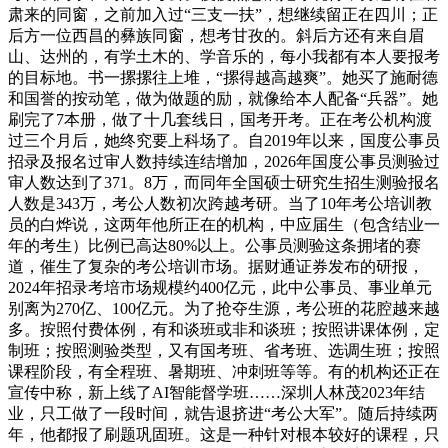
肃来的同窗，之前加入过“三支一扶”，想继续留正在四川；正
后方一位西昌的彝族同窗，想考甘孜的。斜后方还有来自眉
山、达州的，有学土木的、学音乐的，每小我都有本人要报考
的目标地。书一摞摞往上堆，“摞得越高越爽”。她买了施耐德
和国誉的按动笔，做为做题的励，就像给本人配备“兵器”。她
刷完了7本册，做了十几套线日，国考开考。正在考公机构渡
过三个月后，她终究要上科场了。自2019年以来，国度公事员
招录及报名过审人数持续连结增加，2026年国度公事员测验过
审人数达到了371。8万，而同年全国硕士研究生招生测验报名
人数是343万，考公人数初次跨越考研。当了10年考公培训教
员的白烨说，这两年他所正在的机构，中应届生（包含结业一
年的考生）比例已高达80%以上。公事员测验这条拥堵的赛
道，催生了复杂的考公培训市场。据财通证券发布的研报，
2024年招录考培市场规模约400亿元，此中公事员、事业单元
别离为270亿、100亿元。为了抢夺生源，考公班的花腔越来越
多。按照付费体例，有和谈班或非和谈班；按照讲课体例，定
制班；按照测验类型，又有国考班、省考班、选调生班；按照
课程阶段，有全程班、暑期班、冲刺班等等。有的机构还正在
宣传中称，新上线了AI智能督学班……深圳人林茂2023年结
业，只工做了一段时间，就告退挤进“考公大军”。随后持续两
年，他都报了刷题巩固班。这是一种针对根本较好的课程，只