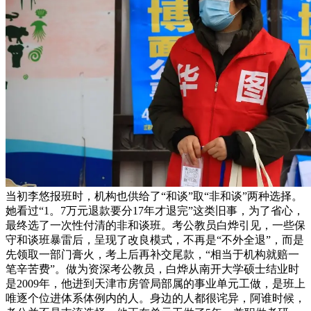
当初李悠报班时，机构也供给了“和谈”取“非和谈”两种选择。
她看过“1。7万元退款要分17年才退完”这类旧事，为了省心，
最终选了一次性付清的非和谈班。考公教员白烨引见，一些保
守和谈班暴雷后，呈现了改良模式，不再是“不外全退”，而是
先领取一部门膏火，考上后再补交尾款，“相当于机构就赔一
笔辛苦费”。做为资深考公教员，白烨从南开大学硕士结业时
是2009年，他进到天津市房管局部属的事业单元工做，是班上
唯逐个位进体系体例内的人。身边的人都很诧异，阿谁时候，