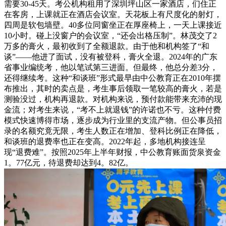
需要30-45天。考公机构租用了深圳坪山区一家酒店，们住正
在客房，上课就正在酒店会议室。天花板上有尺度化的射灯，
四周是软包墙壁。40多位同窗坐正在厚座椅上，一天上课接近
10小时。碰上没窗户的会议室，“还会出格压制”。林茂交了2
万多的膏火，最初收到了全额退款。由于他和机构签了“和
谈”——他进了面试，没有被登科，膏火全退。2024年的广东
省事业编统考，他以笔试第三进面。但最终，他总分差3分，
还得继续考。这种“和谈班”形式最早由中公教育正在2010年摆
布推出，其时的卖点是，考生事后领取一笔较高的膏火，若是
测验没过，机构再退款。对机构来说，预付款能带来充沛的现
金流；对考生来说，“考不上就退钱”的许诺也不亏。这种付费
模式快速博得市场，逐步成为行业里的支流产物。但公事员招
录的名额究竟无限，考生人数正在增加、登科比例正在降低，
和谈班的退费率也正在变高。2022年起，多地机构接连呈
现“退费难”。按照2025年上半年财报，中公教育账面货泉资金
1。77亿元，待退费却达到4。82亿。