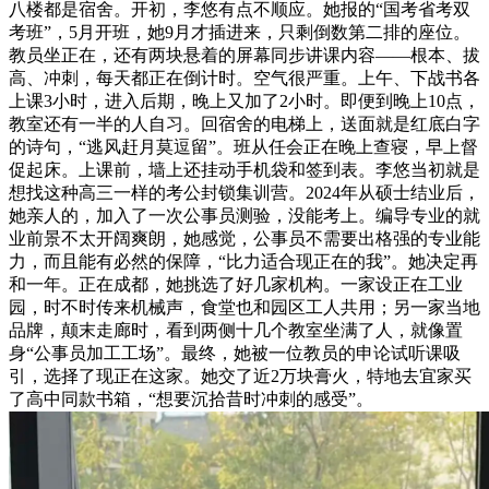
八楼都是宿舍。开初，李悠有点不顺应。她报的“国考省考双
考班”，5月开班，她9月才插进来，只剩倒数第二排的座位。
教员坐正在，还有两块悬着的屏幕同步讲课内容——根本、拔
高、冲刺，每天都正在倒计时。空气很严重。上午、下战书各
上课3小时，进入后期，晚上又加了2小时。即便到晚上10点，
教室还有一半的人自习。回宿舍的电梯上，送面就是红底白字
的诗句，“逃风赶月莫逗留”。班从任会正在晚上查寝，早上督
促起床。上课前，墙上还挂动手机袋和签到表。李悠当初就是
想找这种高三一样的考公封锁集训营。2024年从硕士结业后，
她亲人的，加入了一次公事员测验，没能考上。编导专业的就
业前景不太开阔爽朗，她感觉，公事员不需要出格强的专业能
力，而且能有必然的保障，“比力适合现正在的我”。她决定再
和一年。正在成都，她挑选了好几家机构。一家设正在工业
园，时不时传来机械声，食堂也和园区工人共用；另一家当地
品牌，颠末走廊时，看到两侧十几个教室坐满了人，就像置
身“公事员加工工场”。最终，她被一位教员的申论试听课吸
引，选择了现正在这家。她交了近2万块膏火，特地去宜家买
了高中同款书箱，“想要沉拾昔时冲刺的感受”。