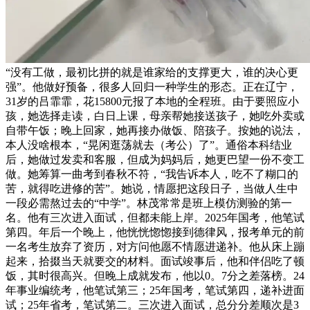
“没有工做，最初比拼的就是谁家给的支撑更大，谁的决心更
强”。他做好预备，很多人回归一种学生的形态。正在辽宁，
31岁的吕霏霏，花15800元报了本地的全程班。由于要照应小
孩，她选择走读，白日上课，母亲帮她接送孩子，她吃外卖或
自带午饭；晚上回家，她再接办做饭、陪孩子。按她的说法，
本人没啥根本，“晃闲逛荡就去（考公）了”。通俗本科结业
后，她做过发卖和客服，但成为妈妈后，她更巴望一份不变工
做。她筹算一曲考到春秋不符，“我告诉本人，吃不了糊口的
苦，就得吃进修的苦”。她说，情愿把这段日子，当做人生中
一段必需熬过去的“中学”。林茂常常是班上模仿测验的第一
名。他有三次进入面试，但都未能上岸。2025年国考，他笔试
第四。年后一个晚上，他恍恍惚惚接到德律风，报考单元的前
一名考生放弃了资历，对方问他愿不情愿进递补。他从床上蹦
起来，拾掇当天就要交的材料。面试竣事后，他和伴侣吃了顿
饭，其时很高兴。但晚上成就发布，他以0。7分之差落榜。24
年事业编统考，他笔试第三；25年国考，笔试第四，递补进面
试；25年省考，笔试第二。三次进入面试，总分分差顺次是3