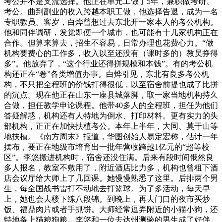
考公并不是支流选择。他正在单元工做了5年，兼职做考研、
考公。曲到副业的收入跨越本职工做，他选择告退，成为一名
专职教员。客岁，白烨曾想过去东北开一家本人的考公机构。
他和同伴调研，发觉即便一个城市，也可能有十几家机构正在
合作。但算来算去，招生不容易，日常办理也花费心力。“做
机构要费心的工作多，收入以至还没有（课时多的）教员挣得
多”。他放弃了，“这个行业还得拼规模和本钱”。有的考公机
构还正在“卷”各类增值办事。白烨引见，东北有良多考公机
构，不只把全程班的价钱打得很低，以至宿舍前提也成了比拼
的沉点。现在他正在山东一座县城落脚，取一家当地机构持久
合做，担任教学申论课程。他带40多人的全程班，担任为他们
答疑解惑，机构还有人特地为倒水、打印材料。更有实力的头
部机构，正正在加快扶植考公。本年上半年，大同、莫干山等
地扶植。《南方周末》报道，华图创始人易定宏称，估计一年
摆布，要正在地级市培育出一批年营收跨越1亿元的“超等校
区”。李悠搬进机构时，宿舍还没住满。后来有段时间俄然良
多人报名，教室不敷用了，附近酒店比力多，机构也曾租下酒
店会议厅给大师上了几回课。她慢慢熟悉了这里。后排两个男
生，每全国战书雷打不动地去打篮球。为了多活动，每天早
上，她也会去楼下练八段锦。到晚上，再去门口的夜市买炒
饭、福鼎肉片或者手抓饼。大师经常逗弄附近的小猫小狗，还
特地备上猫粮狗粮。李悠和一位去达州测验的男生成了好伴