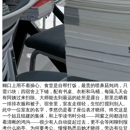
糊口上用不着操心。食堂是自帮打饭，最贵的喷鼻菇炖鸡，只
需15块；四宿舍上下铺，配有书桌、衣柜和马桶，每隔几天会
有阿姨过来扫除。大师能去到最远的处所是露台，那里总晒着
一排排衣服和被子。宿舍里，室友走很轻，生怕打搅到别人。
此中一位室友的名字，李悠仍是看了座位表才晓得。终究这是
一个姑且组建的集体，和上学读书时分歧——同窗之间都连结
着清晰的鸿沟——很少有人自动提起过去，更不会等闲聊到报
考什么岗亭、为何要考公。慢慢熟悉后她才晓得，旁边有位甘