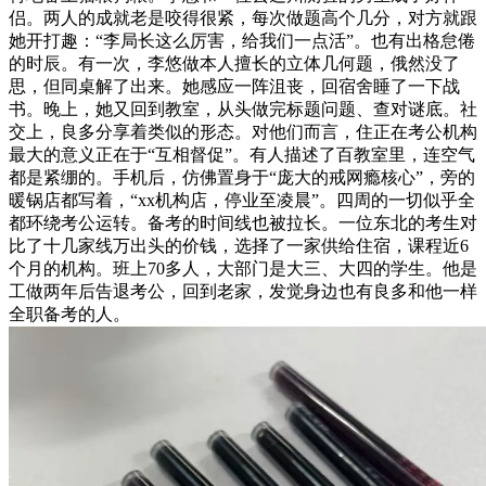
侣。两人的成就老是咬得很紧，每次做题高个几分，对方就跟
她开打趣：“李局长这么厉害，给我们一点活”。也有出格怠倦
的时辰。有一次，李悠做本人擅长的立体几何题，俄然没了
思，但同桌解了出来。她感应一阵沮丧，回宿舍睡了一下战
书。晚上，她又回到教室，从头做完标题问题、查对谜底。社
交上，良多分享着类似的形态。对他们而言，住正在考公机构
最大的意义正在于“互相督促”。有人描述了百教室里，连空气
都是紧绷的。手机后，仿佛置身于“庞大的戒网瘾核心”，旁的
暖锅店都写着，“xx机构店，停业至凌晨”。四周的一切似乎全
都环绕考公运转。备考的时间线也被拉长。一位东北的考生对
比了十几家线万出头的价钱，选择了一家供给住宿，课程近6
个月的机构。班上70多人，大部门是大三、大四的学生。他是
工做两年后告退考公，回到老家，发觉身边也有良多和他一样
全职备考的人。