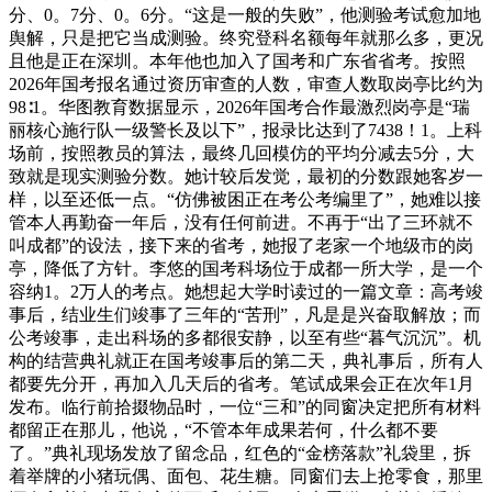
分、0。7分、0。6分。“这是一般的失败”，他测验考试愈加地
舆解，只是把它当成测验。终究登科名额每年就那么多，更况
且他是正在深圳。本年他也加入了国考和广东省省考。按照
2026年国考报名通过资历审查的人数，审查人数取岗亭比约为
98∶1。华图教育数据显示，2026年国考合作最激烈岗亭是“瑞
丽核心施行队一级警长及以下”，报录比达到了7438！1。上科
场前，按照教员的算法，最终几回模仿的平均分减去5分，大
致就是现实测验分数。她计较后发觉，最初的分数跟她客岁一
样，以至还低一点。“仿佛被困正在考公考编里了”，她难以接
管本人再勤奋一年后，没有任何前进。不再于“出了三环就不
叫成都”的设法，接下来的省考，她报了老家一个地级市的岗
亭，降低了方针。李悠的国考科场位于成都一所大学，是一个
容纳1。2万人的考点。她想起大学时读过的一篇文章：高考竣
事后，结业生们竣事了三年的“苦刑”，凡是是兴奋取解放；而
公考竣事，走出科场的多都很安静，以至有些“暮气沉沉”。机
构的结营典礼就正在国考竣事后的第二天，典礼事后，所有人
都要先分开，再加入几天后的省考。笔试成果会正在次年1月
发布。临行前拾掇物品时，一位“三和”的同窗决定把所有材料
都留正在那儿，他说，“不管本年成果若何，什么都不要
了。”典礼现场发放了留念品，红色的“金榜落款”礼袋里，拆
着举牌的小猪玩偶、面包、花生糖。同窗们去上抢零食，那里