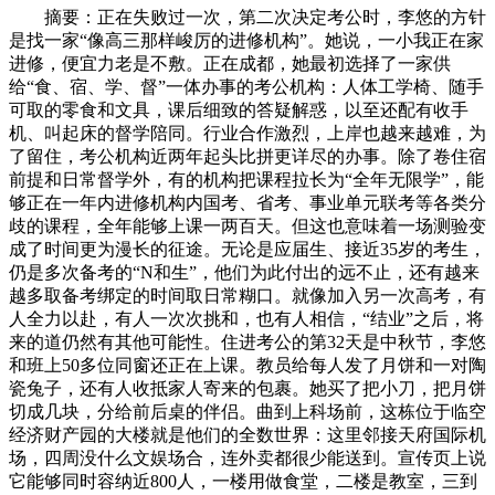
摘要：正在失败过一次，第二次决定考公时，李悠的方针
是找一家“像高三那样峻厉的进修机构”。她说，一小我正在家
进修，便宜力老是不敷。正在成都，她最初选择了一家供
给“食、宿、学、督”一体办事的考公机构：人体工学椅、随手
可取的零食和文具，课后细致的答疑解惑，以至还配有收手
机、叫起床的督学陪同。行业合作激烈，上岸也越来越难，为
了留住，考公机构近两年起头比拼更详尽的办事。除了卷住宿
前提和日常督学外，有的机构把课程拉长为“全年无限学”，能
够正在一年内进修机构内国考、省考、事业单元联考等各类分
歧的课程，全年能够上课一两百天。但这也意味着一场测验变
成了时间更为漫长的征途。无论是应届生、接近35岁的考生，
仍是多次备考的“N和生”，他们为此付出的远不止，还有越来
越多取备考绑定的时间取日常糊口。就像加入另一次高考，有
人全力以赴，有人一次次挑和，也有人相信，“结业”之后，将
来的道仍然有其他可能性。住进考公的第32天是中秋节，李悠
和班上50多位同窗还正在上课。教员给每人发了月饼和一对陶
瓷兔子，还有人收抵家人寄来的包裹。她买了把小刀，把月饼
切成几块，分给前后桌的伴侣。曲到上科场前，这栋位于临空
经济财产园的大楼就是他们的全数世界：这里邻接天府国际机
场，四周没什么文娱场合，连外卖都很少能送到。宣传页上说
它能够同时容纳近800人，一楼用做食堂，二楼是教室，三到