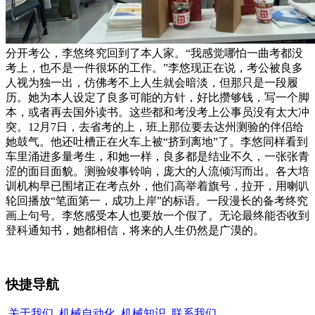
分开考公，李悠终究回到了本人家。“我感觉哪怕一曲考都没
考上，也不是一件很坏的工作。”李悠现正在说，考公被良多
人视为独一出，仿佛考不上人生就会暗淡，但那只是一段履
历。她为本人设定了良多可能的方针，好比攒够钱，写一个脚
本，或者再去国外读书。这些都和考没考上公事员没有太大冲
突。12月7日，去省考的上，班上那位要去达州测验的伴侣给
她鼓气。他还吐槽正在火车上被“挤到离地”了。李悠同样看到
车里涌进多量考生，和她一样，良多都是结业不久，一张张青
涩的面目面貌。测验竣事铃响，庞大的人流倾泻而出。各大培
训机构早已围堵正在考点外，他们高举着旗号，拉开，用喇叭
轮回播放“笔面第一，成功上岸”的标语。一段漫长的备考终究
画上句号。李悠感受本人也要放一个假了。无论最终能否收到
登科通知书，她都相信，将来的人生仍然是广漠的。
快捷导航
关于我们
机械自动化
机械知识
联系我们