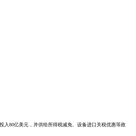
投入80亿美元，并供给所得税减免、设备进口关税优惠等政