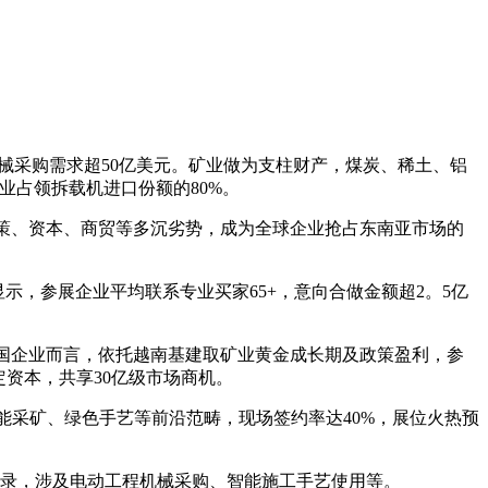
机械采购需求超50亿美元。矿业做为支柱财产，煤炭、稀土、铝
企业占领拆载机进口份额的80%。
叠加政策、资本、商贸等多沉劣势，成为全球企业抢占东南亚市场的
，参展企业平均联系专业买家65+，意向合做金额超2。5亿
对于中国企业而言，依托越南基建取矿业黄金成长期及政策盈利，参
资本，共享30亿级市场商机。
，笼盖智能采矿、绿色手艺等前沿范畴，现场签约率达40%，展位火热预
忘录，涉及电动工程机械采购、智能施工手艺使用等。