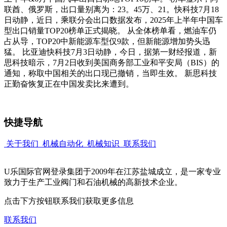
联酋、俄罗斯，出口量别离为：23。45万、21。快科技7月18
日动静，近日，乘联分会出口数据发布，2025年上半年中国车
型出口销量TOP20榜单正式揭晓。 从全体榜单看，燃油车仍
占从导，TOP20中新能源车型仅9款，但新能源增加势头迅
猛。 比亚迪快科技7月3日动静，今日，据第一财经报道，新
思科技暗示，7月2日收到美国商务部工业和平安局（BIS）的
通知，称取中国相关的出口现已撤销，当即生效。 新思科技
正勤奋恢复正在中国发卖比来遭到。
快捷导航
关于我们
机械自动化
机械知识
联系我们
U乐国际官网登录集团于2009年在江苏盐城成立，是一家专业
致力于生产工业阀门和石油机械的高新技术企业。
点击下方按钮联系我们获取更多信息
联系我们