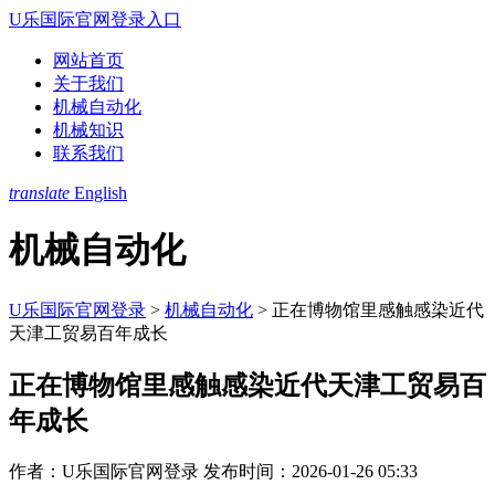
U乐国际官网登录入口
网站首页
关于我们
机械自动化
机械知识
联系我们
translate
English
机械自动化
U乐国际官网登录
>
机械自动化
>
正在博物馆里感触感染近代
天津工贸易百年成长
正在博物馆里感触感染近代天津工贸易百
年成长
作者：U乐国际官网登录
发布时间：2026-01-26 05:33