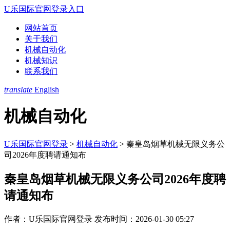
U乐国际官网登录入口
网站首页
关于我们
机械自动化
机械知识
联系我们
translate
English
机械自动化
U乐国际官网登录
>
机械自动化
>
秦皇岛烟草机械无限义务公
司2026年度聘请通知布
秦皇岛烟草机械无限义务公司2026年度聘
请通知布
作者：U乐国际官网登录
发布时间：2026-01-30 05:27