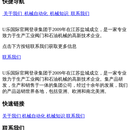
快捷导航
关于我们
机械自动化
机械知识
联系我们
U乐国际官网登录集团于2009年在江苏盐城成立，是一家专业
致力于生产工业阀门和石油机械的高新技术企业。
点击下方按钮联系我们获取更多信息
联系我们
U乐国际官网登录集团于2009年在江苏盐城成立，是一家专业
致力于生产工业阀门和石油机械的高新技术企业。集产品研
发，生产和销售于一体的集团公司，经过十余年的发展，我们
的产品远销世界各地，包括亚洲、欧洲和南北美洲。
快速链接
关于我们
机械自动化
机械知识
联系我们
联系我们