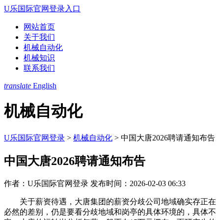
U乐国际官网登录入口
网站首页
关于我们
机械自动化
机械知识
联系我们
translate
English
机械自动化
U乐国际官网登录
>
机械自动化
>
中国大唐2026聘请通知布告
中国大唐2026聘请通知布告
作者：U乐国际官网登录
发布时间：2026-02-03 06:33
关于薪资待遇，大唐集团的薪资分歧公司地域确实存正在
必然的差别，仍是要看分歧地域和岗亭的具体环境的，具体不