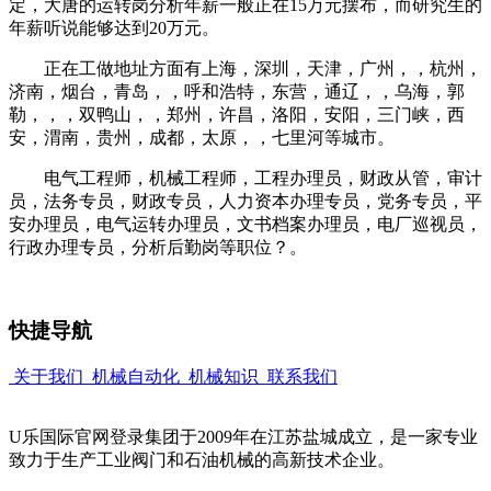
定，大唐的运转岗分析年薪一般正在15万元摆布，而研究生的
年薪听说能够达到20万元。
正在工做地址方面有上海，深圳，天津，广州，，杭州，
济南，烟台，青岛，，呼和浩特，东营，通辽，，乌海，郭
勒，，，双鸭山，，郑州，许昌，洛阳，安阳，三门峡，西
安，渭南，贵州，成都，太原，，七里河等城市。
电气工程师，机械工程师，工程办理员，财政从管，审计
员，法务专员，财政专员，人力资本办理专员，党务专员，平
安办理员，电气运转办理员，文书档案办理员，电厂巡视员，
行政办理专员，分析后勤岗等职位？。
快捷导航
关于我们
机械自动化
机械知识
联系我们
U乐国际官网登录集团于2009年在江苏盐城成立，是一家专业
致力于生产工业阀门和石油机械的高新技术企业。