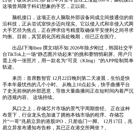
这项曾局限于科幻想象的手艺，正以前。
脑机接口，这项正在人脑取外部设备间成立间接通信的前
沿科技，正从尝试室快步迈向现实。它以侵入式和非侵入式两
大手艺径为焦点，正在押求信号精度取确保平安便利之间寻求
均衡。目前，其贸易化历程虽处晚期，但已正在医疗。
出品I下海llsea 撰文I胡不知 2026年除夕刚过，韩国社交平
台TikTok上一场“静态图片动起来”的挑和赛悄悄刷屏。用户只
需上传一张照片，用一款名为“可灵（Kling）”的APP绘制简单
轨迹。
来历：首席数智官 12月22日晚到第二天凌晨，生怕是快
手本年最忧伤的几个小时。 从晚上10点起头，快手曲播平台
了史无前例的外部恶意，导致大量曲播间正在短时间内着严沉
的违规内容。 这场持续。
风口之上，存储芯片市场的景气宇周期曾经。 正在这种
布景下，行业龙头也加速了拥抱本钱市场的程序。存储芯
片“一哥”兆易立异的港股IPO，只差临门一脚。 12月17日，兆
易立异发布通知布告称，其已正在港交所网坐？。