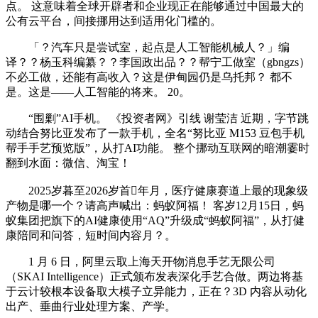
点。 这意味着全球开辟者和企业现正在能够通过中国最大的
公有云平台，间接挪用达到适用化门槛的。
「？汽车只是尝试室，起点是人工智能机械人？」编
译？？杨玉科编纂？？李国政出品？？帮宁工做室（gbngzs）
不必工做，还能有高收入？这是伊甸园仍是乌托邦？ 都不
是。这是——人工智能的将来。 20。
“围剿”AI手机。 《投资者网》引线 谢莹洁 近期，字节跳
动结合努比亚发布了一款手机，全名“努比亚 M153 豆包手机
帮手手艺预览版”，从打AI功能。 整个挪动互联网的暗潮霎时
翻到水面：微信、淘宝！
2025岁暮至2026岁首年月，医疗健康赛道上最的现象级
产物是哪一个？请高声喊出：蚂蚁阿福！ 客岁12月15日，蚂
蚁集团把旗下的AI健康使用“AQ”升级成“蚂蚁阿福”，从打健
康陪同和问答，短时间内容月？。
1 月 6 日，阿里云取上海天开物消息手艺无限公司
（SKAI Intelligence）正式颁布发表深化手艺合做。两边将基
于云计较根本设备取大模子立异能力，正在？3D 内容从动化
出产、垂曲行业处理方案、产学。