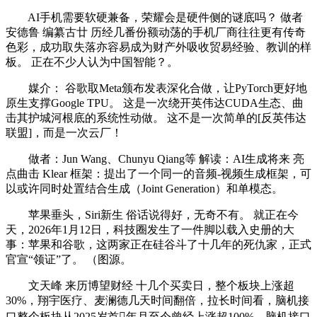
AI手机需要软硬兼备，荣耀会是硬件侧的谜底吗？ 做者
安德鲁 编纂古廿 历经几番份额动荡的手机厂商往往更有传奇
色彩，成功取失落亦容易成为财产外吸收贸易经验、教训的样
板。 正在不少人认为中国智能？。
媒介： 谷歌取Meta颁布发表深化合做，让PyTorch更好地
原生支撑Google TPU。 这是一次绕开英伟达CUDA生态、曲
击其护城河根底的系统性动做。 这不是一次简单的[反英伟达
联盟]，而是一次云厂！
做者：Jun Wang、Chunyu Qiang等 解读：AI生成将来 亮
点曲击 Klear 框架：提出了一个同一的音频-视频生成框架，可
以或许同时处置结合生成（Joint Generation）和单模态。
苹果垂头，Siri新生 俗话说得好，无奇不有。 就正在今
天，2026年1月12日，科技圈发生了一件脚以载入史册的大
事：苹果和谷歌，这两家正在硅谷斗了十几年的死仇家，正式
官宣“领证”了。 （图源。
文天峰 来历博望财经 十几个买卖日，整个板块上涨超
30%，翔宇医疗、麦澜德几天时间翻倍，拉长时间看，脑机接
口整个板块从2025岁首年月至今曾经上涨超100%，脑机接口