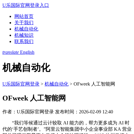
U乐国际官网登录入口
网站首页
关于我们
机械自动化
机械知识
联系我们
translate
English
机械自动化
U乐国际官网登录
>
机械自动化
>
OFweek 人工智能网
OFweek 人工智能网
作者：U乐国际官网登录
发布时间：2026-02-09 12:40
“我们等候通过云计较取 AI 能力的，帮力更多成为 AI 时
代的‘手艺创制者’。”阿里云智能集团中小企业事业部 KA 营业