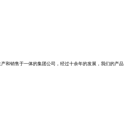
生产和销售于一体的集团公司，经过十余年的发展，我们的产品