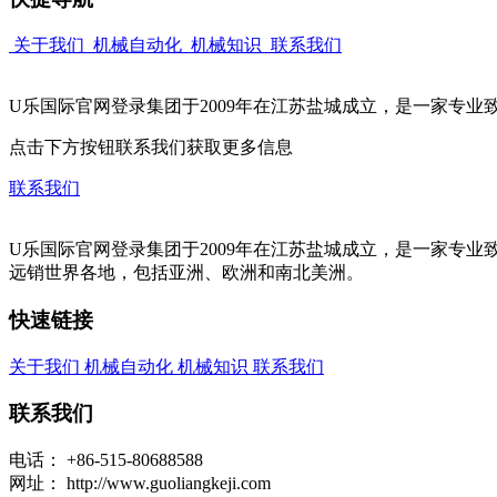
关于我们
机械自动化
机械知识
联系我们
U乐国际官网登录集团于2009年在江苏盐城成立，是一家专
点击下方按钮联系我们获取更多信息
联系我们
U乐国际官网登录集团于2009年在江苏盐城成立，是一家专
远销世界各地，包括亚洲、欧洲和南北美洲。
快速链接
关于我们
机械自动化
机械知识
联系我们
联系我们
电话：
+86-515-80688588
网址：
http://www.guoliangkeji.com