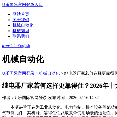
U乐国际官网登录入口
网站首页
关于我们
机械自动化
机械知识
联系我们
translate
English
机械自动化
U乐国际官网登录
>
机械自动化
>
继电器厂家若何选择更靠得住
继电器厂家若何选择更靠得住？2026年十
作者：U乐国际官网登录
发布时间：2026-02-16 14:32
本演讲旨正在为工业从动化、电力节制、根本设备等范畴的
气节制元件，其机能、靠得住性及取复杂使用场景的适配性，