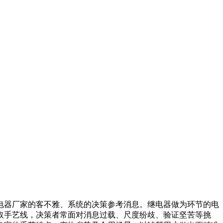
器厂家的客不雅、系统的决策参考消息。继电器做为环节的电
取手艺线，决策者常面对消息过载、尺度纷歧、验证坚苦等挑