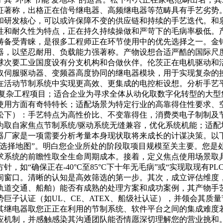
征著称，出格正在信号继电器、高频继电器等范畴具有手艺劣势
和研发核心，可以或许保障不变的供应链和持续的手艺迭代。和
性和耐久性为特点，正在持久持续操做和严苛下的毛病率极低。
畴备受青睐，是很多工程师正在环节使用中的优先选择之一。金
器，以坚忍耐用、负载能力强著称。产物设想合适严酷的国际尺
球次要工业国度设有分支机构和合做伙伴。伦茨正在电机驱动和
取伺服驱动器、变频器高度协同的继电器模块，用于实现复杂的
在活动节制系统中实现更高效、更集成的电控柜设想。分析手艺
畴复杂工程项目；适合企业为寻求全体从动化取数字化转型的大型
使用方面有奇特特长；适配场景为特定行业的高靠得住性要求、
松下）：手艺特点为高性价比、不变靠得住，消费类电子制制及
为取自家焦点节制系统/驱动系统无缝兼容，优化系统机能；适配
器厂家是一项需要分析考量本身现状取将来成长的计谋决策。以
“选择地图”。明白您企业所处的阶段取项目规模至关主要。您是
求系统的前瞻性取全生命周期成本。接着，定义焦点使用场景取
如“确保正在-40°C至85°C下十年无毛病”或“实现取现有
间窗口。清晰的认知是高效筛选的第一步。其次，成立评估维度，
轨道交通、船舶）能否有成熟的处理方案和成功案例，其产物手艺
巨子认证（如UL、CE、ATEX、船级社认证），并领会其质
其继电器取您正正在利用的节制系统、软件平台之间的集成难度
应机制，并感触感染其沟通团队能否情愿深切理解您的营业挑和