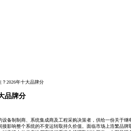
？2026年十大品牌分
大品牌分
设备制制商、系统集成商及工程采购决策者，供给一份关于继电
间接影响整个系统的不变运转取持久价值。面临市场上浩繁品牌