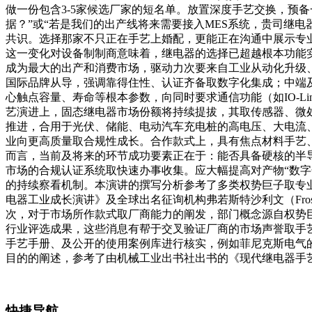
做一份包含3-5家候选厂家的短名单。放置深度手艺交换，预备
据？”或“若是我们的出产线将来需要接入MES系统，贵司继
共识。选择那家不只正在手艺上婚配，更能正在沟通中展示专
这一变化对设备制制商意味着，继电器的选择已超越根本功能
成为最大的出产和消费市场，驱动力次要来自工业从动化升级
国际品牌从导，强调靠得住性、认证齐备取数字化集成；中端
心触点容量、寿命等根本参数，向同时要求通信功能（如IO-
艺演进上，固态继电器市场份额将持续提拔，其取传感器、微
推进，合用于光伏、储能、电动汽车充电桩的高电压、大电流
业向更高质量取合规性成长。合作款式上，具有焦点材料手艺
而言，当前及将来的环节成功要素正在于：能否具备硬核的半
市场的合规认证系统取快速办事收集。应大幅提高对产物“数字
的持续察看机制。本演讲的撰写分析参考了多类权势巨子取专
电器工业成长演讲》及全球出名征询机构弗若斯特沙利文（Fros
次，对于市场所作款式取厂商能力的阐发，部门概念源自权势巨子工业如
行业评选成果，这些消息有帮于交叉验证厂商的市场声誉取手
手艺手册、及公开的使用案例库进行核实，例如菲尼克斯电气的
目的的阐述，参考了由机械工业出书社出书的《现代继电器手
快捷导航