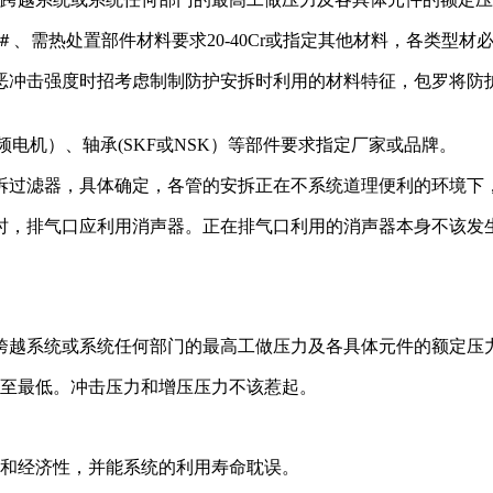
、需热处置部件材料要求20-40Cr或指定其他材料，各类型
击强度时招考虑制制防护安拆时利用的材料特征，包罗将防护
W变频电机）、轴承(SKF或NSK）等部件要求指定厂家或品牌。
过滤器，具体确定，各管的安拆正在不系统道理便利的环境下
，排气口应利用消声器。正在排气口利用的消声器本身不该发
越系统或系统任何部门的最高工做压力及各具体元件的额定压
至最低。冲击压力和增压压力不该惹起。
和经济性，并能系统的利用寿命耽误。