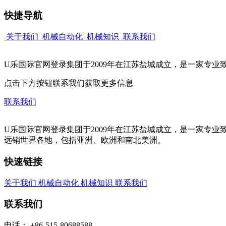
快捷导航
关于我们
机械自动化
机械知识
联系我们
U乐国际官网登录集团于2009年在江苏盐城成立，是一家专
点击下方按钮联系我们获取更多信息
联系我们
U乐国际官网登录集团于2009年在江苏盐城成立，是一家专
远销世界各地，包括亚洲、欧洲和南北美洲。
快速链接
关于我们
机械自动化
机械知识
联系我们
联系我们
电话：
+86-515-80688588