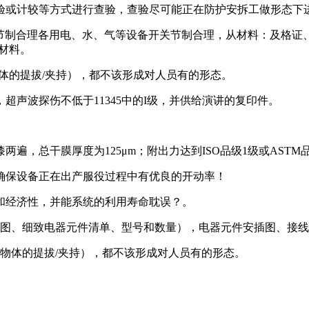
或计较等方式进行查验，查验尽可能正在防护安拆工做形态下
）节制合理各用电、水、气等设备开关节制合理，从材料：及格证
材料。
的提拔/夹持），都不该形成对人员有的形态。
波探伤不低于11345中的I级，并供给演讲的复印件。
总干膜厚度为125μm；附出力达到ISO品级1级或ASTM品
保设备正在出产服役过程中有优良的开动率！
经济性，并能系统的利用寿命耽误？。
、细致电器元件清单、型号和数量），电器元件安插图、接线图
体的提拔/夹持），都不该形成对人员有的形态。