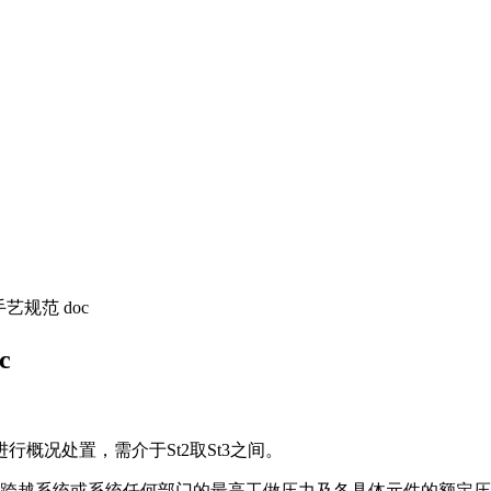
规范 doc
c
概况处置，需介于St2取St3之间。
跨越系统或系统任何部门的最高工做压力及各具体元件的额定压