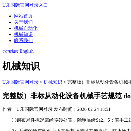
U乐国际官网登录入口
网站首页
关于我们
机械自动化
机械知识
联系我们
translate
English
机械知识
U乐国际官网登录
>
机械知识
>
完整版）非标从动化设备机械手艺
完整版）非标从动化设备机械手艺规范 do
作者：U乐国际官网登录
发布时间：2026-02-24 18:51
①钢布局件概况需经喷砂处置，除锈品级Sa2。5；若手工进行
2）系统的所有部件应正在设想上或以其他办法，防止压力