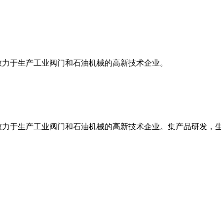
业致力于生产工业阀门和石油机械的高新技术企业。
业致力于生产工业阀门和石油机械的高新技术企业。集产品研发，