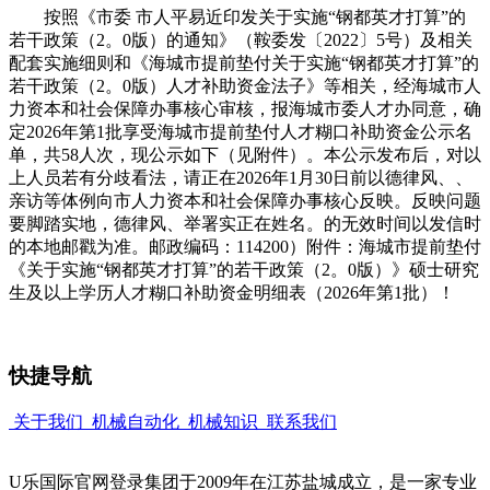
按照《市委 市人平易近印发关于实施“钢都英才打算”的
若干政策（2。0版）的通知》（鞍委发〔2022〕5号）及相关
配套实施细则和《海城市提前垫付关于实施“钢都英才打算”的
若干政策（2。0版）人才补助资金法子》等相关，经海城市人
力资本和社会保障办事核心审核，报海城市委人才办同意，确
定2026年第1批享受海城市提前垫付人才糊口补助资金公示名
单，共58人次，现公示如下（见附件）。本公示发布后，对以
上人员若有分歧看法，请正在2026年1月30日前以德律风、、
亲访等体例向市人力资本和社会保障办事核心反映。反映问题
要脚踏实地，德律风、举署实正在姓名。的无效时间以发信时
的本地邮戳为准。邮政编码：114200）附件：海城市提前垫付
《关于实施“钢都英才打算”的若干政策（2。0版）》硕士研究
生及以上学历人才糊口补助资金明细表（2026年第1批）！
快捷导航
关于我们
机械自动化
机械知识
联系我们
U乐国际官网登录集团于2009年在江苏盐城成立，是一家专业