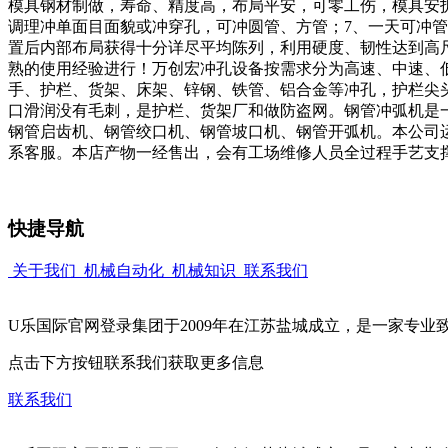
模具钢材制做，寿命、精度高，布局平安，可零工伤，模具安
调理冲单面目面貌或冲穿孔，可冲圆管、方管；7、一天可冲管材
置后内部布局获得十分详尽平均陈列，利用硬度、韧性达到高尺
熟的使用经验进行！万创宏冲孔设备按需求分为高速、中速、
手、护栏、货架、床架、锌钢、铁管、铝合金等冲孔，护栏尖
口滑润没有毛刺，是护栏、货架厂和做防盗网。钢管冲弧机是
钢管启齿机、钢管绞口机、钢管坡口机、钢管开弧机。本公司
系客服。本店产物一经售出，会有工场维修人员全过程手艺支
快捷导航
关于我们
机械自动化
机械知识
联系我们
U乐国际官网登录集团于2009年在江苏盐城成立，是一家专
点击下方按钮联系我们获取更多信息
联系我们