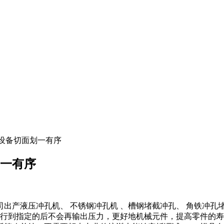
设备切面划一有序
划一有序
产液压冲孔机、 不锈钢冲孔机 、槽钢堵截冲孔、 角铁冲孔
下行到指定的后不会再输出压力，更好地机械元件，提高零件的寿