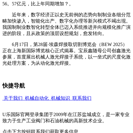
56。57亿元，比上年同期增加？。
近年来，数字经济正以史无前例的态势向制制业各细分范
畴加快渗入，智能化出产、数字化办理等新兴模式不竭出现。
我国制制业数智化转型全体已迈入系统推进并向规模化推广演
进的阶段，且从政策的顶层设想规划，愈发转向。
6月17日，第28届·埃森焊接取切割博览会（BEW 2025）
正在上海新国际博览核心正式揭幕。宝辰鑫随母公司创鑫激光
参展，首度展出机械人激光焊接子系统，以一坐式的尺度化激
光处理方案，为从动化激光焊接。
快捷导航
关于我们
机械自动化
机械知识
联系我们
U乐国际官网登录集团于2009年在江苏盐城成立，是一家专业
致力于生产工业阀门和石油机械的高新技术企业。
点击下方按钮联系我们获取更多信息