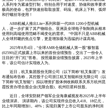
人系列专为紧凑型打制，特别合用于对速度、协做和效率要求
极高的使命，包罗快速拾取取放置、码垛、机床上下料、弧焊
和拧螺丝等使用！
ABB机械人推出Lite+系列和新一代IRB 1200小型机械
人，进一步扩展了其产物组合。亚洲及全球电子制制商从根本
使用到高端使用范畴不竭变化的需求。 “中国不只是ABB机械
人全球邦畿的焦点引擎，更是增加最为迅猛的计谋高地。
2025年8月4日，“全球AMR仓储机械人第一股”极智嘉
(02590)正式披露上市以来的首份业绩预告，交出了一份令人
注目的“开门红”答卷。 按照最新业绩预告披露，2025年上半
年，该公司估计实现收入为。
近日，杭叉集团股份无限公司（以下简称“杭叉集团”）发
布通知布告称，其控股子公司浙江杭叉智能科技无限公司（以
下简称“杭叉智能”）拟以增资扩股体例收购联系关系方杭州昆
霞投资办理合股企业(无限合股)、杭州巨星科技股。
近日，全球安防财产领军企业海康威视发布2025年上半年
业绩演讲。 演讲期内，该公司实现停业总收入418。18亿元，
比上年同期增加1。48%；实现归属于上市公司股东的净利润