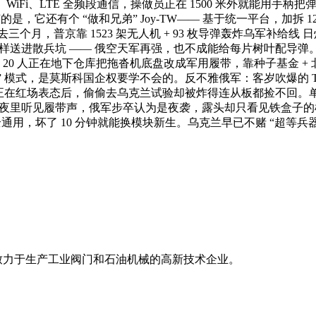
link、WiFi、LTE 全频段通信，操做员正在 1500 米外就
，它还有个 “做和兄弟” Joy-TW—— 基于统一平台，加拆 
月，普京靠 1523 架无人机 + 93 枚导弹轰炸乌军补给线 
送进散兵坑 —— 俄空天军再强，也不成能给每片树叶配导弹。更值得关
 20 人正在地下仓库把拖沓机底盘改成军用履带，靠种子基金 +
迭代” 模式，是莫斯科国企权要学不会的。反不雅俄军：客岁吹爆的 T
车正在红场表态后，偷偷去乌克兰试验却被炸得连从板都捡不回。单论
：夜里听见履带声，俄军步卒认为是夜袭，露头却只看见铁盒子的枪
配件全通用，坏了 10 分钟就能换模块新生。乌克兰早已不赌 “超等
业致力于生产工业阀门和石油机械的高新技术企业。