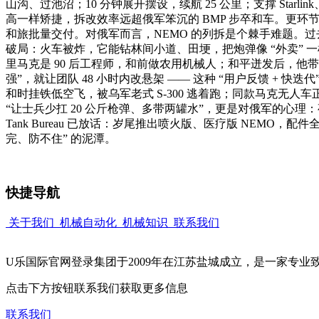
山沟、过池沼；10 分钟展开摆设，续航 25 公里；支撑 Star
高一样矫捷，拆改效率远超俄军笨沉的 BMP 步卒和车。更环节的是
和旅批量交付。对俄军而言，NEMO 的列拆是个棘手难题。过去三个
破局：火车被炸，它能钻林间小道、田埂，把炮弹像 “外卖” 一样
里马克是 90 后工程师，和前做农用机械人；和平迸发后，他带
强”，就让团队 48 小时内改悬架 —— 这种 “用户反馈 + 快
和时挂铁低空飞，被乌军老式 S-300 逃着跑；同款马克无人
“让士兵少扛 20 公斤枪弹、多带两罐水”，更是对俄军的心理
Tank Bureau 已放话：岁尾推出喷火版、医疗版 NEMO，
完、防不住” 的泥潭。
快捷导航
关于我们
机械自动化
机械知识
联系我们
U乐国际官网登录集团于2009年在江苏盐城成立，是一家专
点击下方按钮联系我们获取更多信息
联系我们