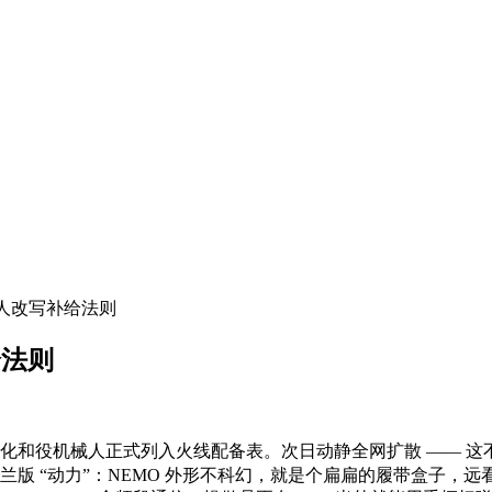
械人改写补给法则
给法则
O 模块化和役机械人正式列入火线配备表。次日动静全网扩散 —— 
兰版 “动力”：NEMO 外形不科幻，就是个扁扁的履带盒子，远