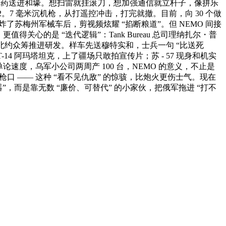
能用手柄把弹药送进和壕。想扫雷就挂滚刀，想加强通信就立杆子，像拼乐
12。7 毫米沉机枪，从打遥控冲击，打完就撤。目前，向 30 个做
日炸了苏梅州军械车后，剪视频炫耀 “掐断粮道”。但 NEMO 间接
心的是 “迭代逻辑”：Tank Bureau 总司理纳扎尔・普
 北约众筹推进研发。样车先送穆特实和，士兵一句 “比送死
-14 阿玛塔坦克，上了疆场只敢拍宣传片；苏 - 57 现身和机实
速度，乌军小公司两周产 100 台，NEMO 的意义，不止是
口 —— 这种 “看不见仇敌” 的惊骇，比炮火更伤士气。现在
兵器”，而是靠无数 “廉价、可替代” 的小家伙，把俄军拖进 “打不