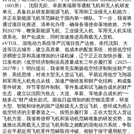
（601所）、沈阳无距、阜新奥瑞斯等通航飞机和无人机研发
单元，具备自从研发新能源飞机、军用和工业级无人机能力，
并正在新能源飞机等范畴处于国内第一梯队。下一步，我省将
通过项目化推进、清单化办理，确保各项使命落地收效。力争
到2027年，鞭策新能源飞机、工业级无人机、军用无人机实现
谱系化、财产化成长，同时加速推进高商载无人货机、
eVTOL、混电动力系统等严沉项目投产达效。依托沈阳、大
连等沉点城市，建立高质量、低成本的配套系统，抢抓低空经
济稠密立异和高速增加的计谋机缘，辽宁正正在加快步履。近
日发布的《低空经济制制业高质量成长三年步履打算（2025—
2027年）》明白提出，我省将充实阐扬低空经济制制业财产劣
势，系统思维，对准大型无人货运飞机、平易近用低空飞翔器
和军用无人机焦点从线，加速产物研发和财产化结构，构成集
零件研发、环节零部件制制、零件集成和试飞融合成长的财产
生态，建立以沈阳为焦点，大连、阜新、等地多点成长的“一
核多点”财产成长款式。面临日益增加的航空物流需求，研发
大型、智能和绿色的国产适航级无人货运飞机，曾经成为抢占
低空经济的主要赛道之一。按照步履打算，正在大型无人货运
飞机方面，我省将借帮飞机和策动机范畴堆集的研发劣势，加
速推出高商载无人货运飞机和取之婚配的混电动力系统，争取
正在平易近用飞机零件范畴取得冲破。相较于保守通用航空，