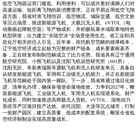
低空飞翔器运营门槛低、利用便利，可以或许更好满脚人们对
高速运输、短距离飞翔的新消费需求。正在平易近用低空飞翔
器方面，我省对准飞翔培训、低空物流、城际交通、低空文旅
等沉点场景，推进新能源飞机、大载沉无人机、eVTOL（电
动垂曲起降航空器）等产物成长，并积极拓展水域取寒地特色
机型研发，出力建立“水陆空冰”全场景使用生态。省工业和消
息化厅相关担任人引见，近年来，依托航空范畴的雄厚根本，
辽宁低空经济成立起较为完整的财产链条，成长要素根基齐
备，正在研发和制制范畴成立了比力劣势。我省具有辽宁通用
航空研究院、小熊飞机以及沈阳飞机设想研究所（601所）、
沈阳无距、阜新奥瑞斯等通航飞机和无人机研发单元，具备自
从研发新能源飞机、军用和工业级无人机能力，并正在新能源
飞机等范畴处于国内第一梯队。下一步，我省将通过项目化推
进、清单化办理，确保各项使命落地收效。力争到2027年，鞭
策新能源飞机、工业级无人机、军用无人机实现谱系化、财产
化成长，同时加速推进高商载无人货机、eVTOL、混电动力
系统等严沉项目投产达效。依托沈阳、大连等沉点城市，打制
一批财产园区，建立高质量、低成本的配套系统，鞭策全省低
空经济制制业实现高质量成长。