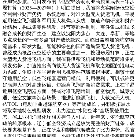
在加快步履。近日发布的《低空经济制制业高质量成长三年步
履打算（2025—2027年）》明白提出，我省将充实阐扬低空经
济制制业财产劣势，系统思维，对准大型无人货运飞机、平易
近用低空飞翔器和军用无人机焦点从线，加速产物研发和财产
化结构，构成集零件研发、环节零部件制制、零件集成和试飞
融合成长的财产生态，建立以沈阳为焦点，大连、阜新、等地
多点成长的“一核多点”财产成长款式。面临日益增加的航空物
流需求，研发大型、智能和绿色的国产适航级无人货运飞机，
曾经成为抢占低空经济的主要赛道之一。按照步履打算，正在
大型无人货运飞机方面，我省将借帮飞机和策动机范畴堆集的
研发劣势，加速推出高商载无人货运飞机和取之婚配的混电动
力系统，争取正在平易近用飞机零件范畴取得冲破。相较于保
守通用航空，低空飞翔器运营门槛低、利用便利，可以或许更
好满脚人们对高速运输、短距离飞翔的新消费需求。正在平易
近用低空飞翔器方面，我省对准飞翔培训、低空物流、城际交
通、低空文旅等沉点场景，推进新能源飞机、大载沉无人机、
eVTOL（电动垂曲起降航空器）等产物成长，并积极拓展水
域取寒地特色机型研发，出力建立“水陆空冰”全场景使用生
态。省工业和消息化厅相关担任人引见，近年来，依托航空范
畴的雄厚根本，辽宁低空经济成立起较为完整的财产链条，成
长要素根基齐备，正在研发和制制范畴成立了比力劣势。我省
具有辽宁通用航空研究院、小熊飞机以及沈阳飞机设想研究所