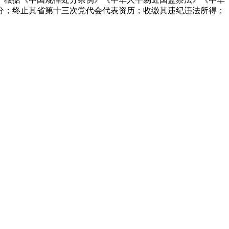
分；终止其省第十三次党代会代表资历；收缴其违纪违法所得；