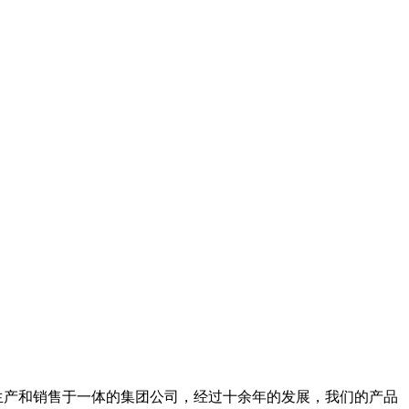
生产和销售于一体的集团公司，经过十余年的发展，我们的产品