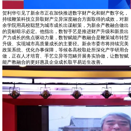
贺利华引见了新余市正在加快推进数字财产化和财产数字化，
持续鞭策科技立异取财产立异深度融合方面取得的成效，对新
余学院用高校聪慧为城市成长出谋献策，为新余产教融合做出
的贡献暗示必定。他指出，数智手艺是推进财产升级和新质出
产力成长的焦点驱动力量，数智赋能产教融合是鞭策城市转型
升级、实现城市高质量成长的主要径。新余市委市将持续完美
政策系统、优化办事保障，等候各高校取处所深化产学研用合
做，正在人才培育、手艺立异等范畴开展务实协做，让数智赋
能产教融合的更好惠及企业成长取平易近生改善。