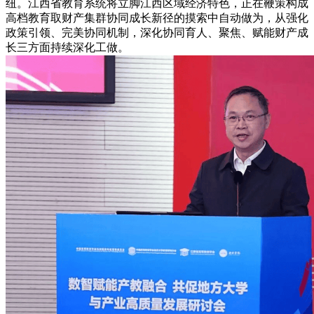
纽。江西省教育系统将立脚江西区域经济特色，正在鞭策构成
高档教育取财产集群协同成长新径的摸索中自动做为，从强化
政策引领、完美协同机制，深化协同育人、聚焦、赋能财产成
长三方面持续深化工做。