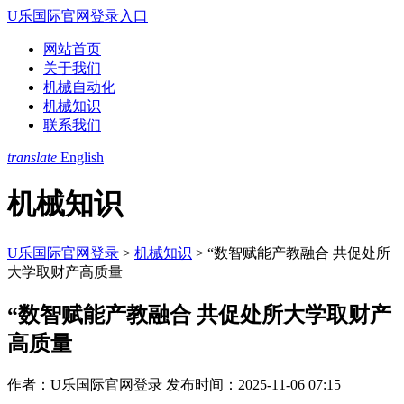
U乐国际官网登录入口
网站首页
关于我们
机械自动化
机械知识
联系我们
translate
English
机械知识
U乐国际官网登录
>
机械知识
>
“数智赋能产教融合 共促处所
大学取财产高质量
“数智赋能产教融合 共促处所大学取财产
高质量
作者：U乐国际官网登录
发布时间：2025-11-06 07:15