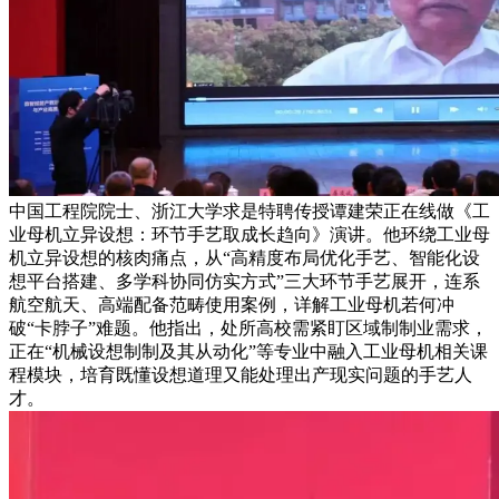
中国工程院院士、浙江大学求是特聘传授谭建荣正在线做《工
业母机立异设想：环节手艺取成长趋向》演讲。他环绕工业母
机立异设想的核肉痛点，从“高精度布局优化手艺、智能化设
想平台搭建、多学科协同仿实方式”三大环节手艺展开，连系
航空航天、高端配备范畴使用案例，详解工业母机若何冲
破“卡脖子”难题。他指出，处所高校需紧盯区域制制业需求，
正在“机械设想制制及其从动化”等专业中融入工业母机相关课
程模块，培育既懂设想道理又能处理出产现实问题的手艺人
才。