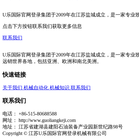
U乐国际官网登录集团于2009年在江苏盐城成立，是一家专
点击下方按钮联系我们获取更多信息
联系我们
U乐国际官网登录集团于2009年在江苏盐城成立，是一家专
远销世界各地，包括亚洲、欧洲和南北美洲。
快速链接
关于我们
机械自动化
机械知识
联系我们
联系我们
电话：
+86-515-80688588
网址：
http://www.guoliangkeji.com
地址：
江苏省建湖县建阳石油装备产业园新世纪路98号
Copyright © 江苏U乐国际官网登录机械有限公司