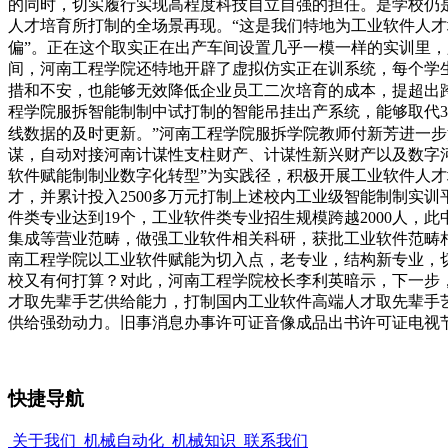
的同时，切实履行实现高程度科技自立自强的担任。是学校仍
人才培育所打制的全场景再现。“这是我们特地为工业软件人才
偏”。正在这个取实正在出产车间设置几乎一模一样的实训里
间，河南工程学院还特地开辟了虚拟仿实正在训系统，每个学
措和不安，也能够无效降低企业员工二次培育的成本，提超出
程学院服拆智能制制中试打制的智能吊挂出产系统，能够取代3
线数据的及时更新。”河南工程学院服拆学院教师付新芳进一
谋，自动对接河南计谋性支柱财产、计谋性新兴财产以及数字河南
软件赋能制制业数字化转型”为实践径，积极开展工业软件人才
才，并累计投入2500多万元打制上述校内工业级智能制制实
件类专业达到19个，工业软件类专业招生规模跨越2000人
集成等营业范畴，做强工业软件相关科研，获批工业软件范畴相
南工程学院以工业软件赋能为切入点，老专业，结构新专业，
校又有何打算？对此，河南工程学院校长李利英暗示，下一步
才取先辈手艺供给能力，打制国内工业软件高端人才取先辈手
供给强劲动力。旧事消息办事许可证音像成品出书许可证电视
快捷导航
关于我们
机械自动化
机械知识
联系我们