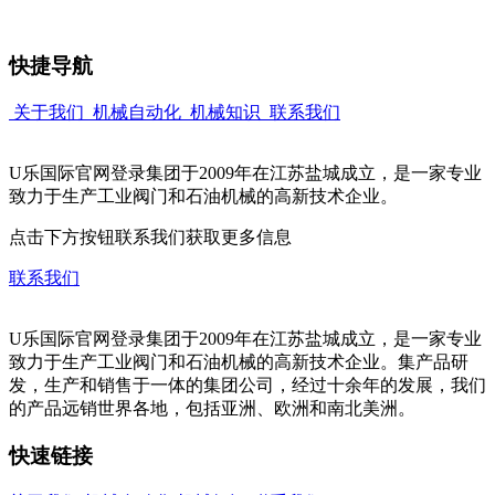
快捷导航
关于我们
机械自动化
机械知识
联系我们
U乐国际官网登录集团于2009年在江苏盐城成立，是一家专业
致力于生产工业阀门和石油机械的高新技术企业。
点击下方按钮联系我们获取更多信息
联系我们
U乐国际官网登录集团于2009年在江苏盐城成立，是一家专业
致力于生产工业阀门和石油机械的高新技术企业。集产品研
发，生产和销售于一体的集团公司，经过十余年的发展，我们
的产品远销世界各地，包括亚洲、欧洲和南北美洲。
快速链接