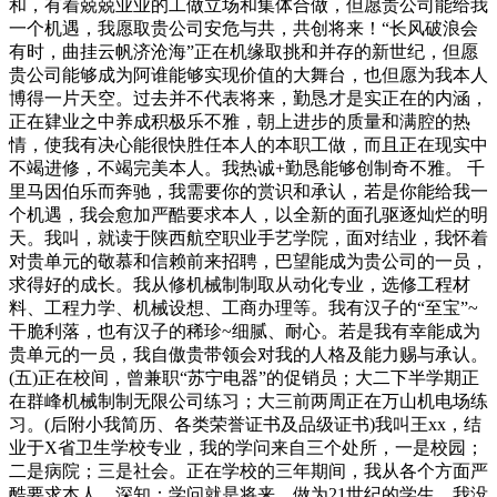
和，有着兢兢业业的工做立场和集体合做，但愿贵公司能给我
一个机遇，我愿取贵公司安危与共，共创将来！“长风破浪会
有时，曲挂云帆济沧海”正在机缘取挑和并存的新世纪，但愿
贵公司能够成为阿谁能够实现价值的大舞台，也但愿为我本人
博得一片天空。过去并不代表将来，勤恳才是实正在的内涵，
正在肄业之中养成积极乐不雅，朝上进步的质量和满腔的热
情，使我有决心能很快胜任本人的本职工做，而且正在现实中
不竭进修，不竭完美本人。我热诚+勤恳能够创制奇不雅。 千
里马因伯乐而奔驰，我需要你的赏识和承认，若是你能给我一
个机遇，我会愈加严酷要求本人，以全新的面孔驱逐灿烂的明
天。我叫，就读于陕西航空职业手艺学院，面对结业，我怀着
对贵单元的敬慕和信赖前来招聘，巴望能成为贵公司的一员，
求得好的成长。我从修机械制制取从动化专业，选修工程材
料、工程力学、机械设想、工商办理等。我有汉子的“至宝”~
干脆利落，也有汉子的稀珍~细腻、耐心。若是我有幸能成为
贵单元的一员，我自傲贵带领会对我的人格及能力赐与承认。
(五)正在校间，曾兼职“苏宁电器”的促销员；大二下半学期正
在群峰机械制制无限公司练习；大三前两周正在万山机电场练
习。(后附小我简历、各类荣誉证书及品级证书)我叫王xx，结
业于X省卫生学校专业，我的学问来自三个处所，一是校园；
二是病院；三是社会。正在学校的三年期间，我从各个方面严
酷要求本人。深知：学问就是将来。做为21世纪的学生，我没