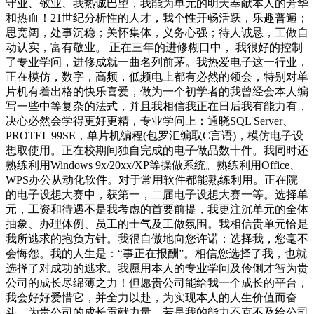
守业、敬业、我热诚巴望，我能为单元的明天奉献本人的芳华
和热血！21世纪分析性的人才，我个性开畅活跃，乐趣普遍；
思宽阔，处事沉稳；关怀集体，义务心强；待人诚恳，工做自
动认实，富有敬业。 正在三年的进修糊口中， 我很好的控制
了专业学问，进修成就一曲名列前茅。我热爱电子这一行业，
正在模仿，数字，高频，低频电上都有必然的领会，特别对单
片机有着出格的快乐喜爱，做为一个初学者的我曾经会本人编
写一些中等复杂的法式，并且我相信我正在日后我有能力有，
决心必然会学得更好更精，专业学问上：通晓SQL Server、
PROTEL 99SE，单片机编程(包罗汇编取C言语)，模仿电子设
想取使用。正在校期间独自完成的电子做品数十件。我同时还
熟练利用Windows 9x/20xx/XP等操做系统。熟练利用Office、
WPS办公从动化软件。对于常用软件都能熟练利用。正在院
的电子设想大赛中，获第一，二届电子设想大赛一等。选择单
元，工资和待遇不是我考虑的首要前提，我更注沉单元的全体
抽象、办理体例、员工的士气及工做氛围。我相信贵单元恰是
我所逃求的抱负方针。我很自傲地向您许诺：选择我，您毫不
会悔怨。我的人生是：“事正在报酬”。相信您选择了我，也就
选择了对成功的逃求。我愿用本人的专业学问及伶俐才智为贵
公司的成长尽绵薄之力！但愿贵公司能给我一个成长的平台，
我会好好爱惜它，并全力以赴，为实现本人的人生价值而奋
斗，为贵公司的成长贡献力量。若是我的能力不克不及给公司