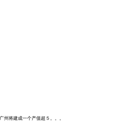
，广州将建成一个产值超５。。。