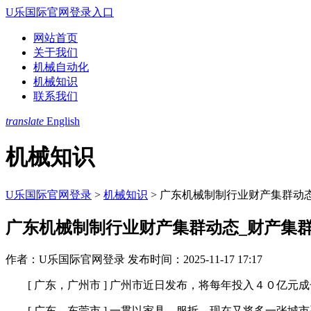
U乐国际官网登录入口
网站首页
关于我们
机械自动化
机械知识
联系我们
translate
English
机械知识
U乐国际官网登录
>
机械知识
>
广东机械制制行业财产集群动态_
广东机械制制行业财产集群动态_财产集群 
作者：U乐国际官网登录
发布时间：2025-11-17 17:17
[ 广东，广州市 ] 广州市近日发布，将每年投入４０亿元
[ 广东，东莞市 ] 一贯以家具、服拆、现在又将多一张城市