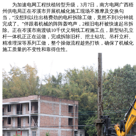
为加速电网工程扶植转型升级，3月7日，南方电网广西梧
州供电局正在岑溪市开展机械化施工现场不雅摩及交换勾
当，“没想到以往出格费劲的电杆拆除工做，竟然不到3分钟就
完成了。”伴跟着机械的阵阵轰鸣声，2根旧电杆被快速起吊拆
除。正在岑溪市南渡镇10千伏义垌线工程施工点，新型钻孔立
杆一体机正正在运做，完成拆除旧杆、挖土钻坑、吊杆立杆、
精准埋深等系列工做，整个操做流程趁热打铁，确保了机械化
施工质量的不变性和靠得住性。