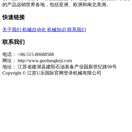
的产品远销世界各地，包括亚洲、欧洲和南北美洲。
快速链接
关于我们
机械自动化
机械知识
联系我们
联系我们
电话：
+86-515-80688588
网址：
http://www.guoliangkeji.com
地址：
江苏省建湖县建阳石油装备产业园新世纪路98号
Copyright © 江苏U乐国际官网登录机械有限公司