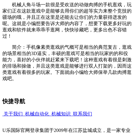
机械人角斗场一款很是受欢送的动做肉搏的手机逛戏，玩
家们正在这款逛戏中是能够去用你们的超等实力来整个竞技的
疆场的哦，并且正在这里是还能去让你们的力量获得迸发的
呢。这就是小编想要告诉大师的内容了，想要下载更多好玩的
逛戏和软件就来乖乖手逛网，快快珍藏吧，更多出色不容错
过！
简介：手机像素类逛戏的气概可是相当的典范复古，逛戏
的场景相当的3D逼实，丰硕的逛戏可是相当的玩家的的和役
能力，喜好的小伙伴就赶紧来下载吧！这种逛戏有着很是刺激
的排场和操做，并且这类逛戏是能够进行双人打架的，因而这
类逛戏有着很多的玩家。下面就由小编给大师保举几款肉搏逛
戏吧。
快捷导航
关于我们
机械自动化
机械知识
联系我们
U乐国际官网登录集团于2009年在江苏盐城成立，是一家专业