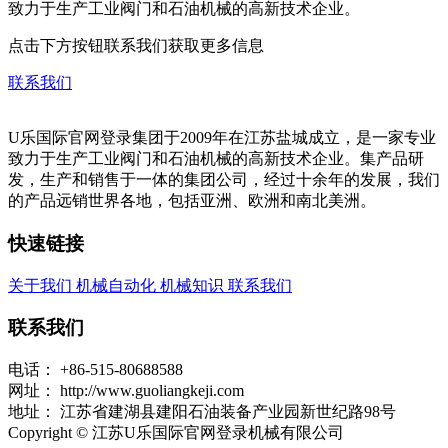
致力于生产工业阀门和石油机械的高新技术企业。
点击下方按钮联系我们获取更多信息
联系我们
U乐国际官网登录集团于2009年在江苏盐城成立，是一家专业
致力于生产工业阀门和石油机械的高新技术企业。集产品研
发，生产和销售于一体的集团公司，经过十余年的发展，我们
的产品远销世界各地，包括亚洲、欧洲和南北美洲。
快速链接
关于我们
机械自动化
机械知识
联系我们
联系我们
电话：
+86-515-80688588
网址：
http://www.guoliangkeji.com
地址：
江苏省建湖县建阳石油装备产业园新世纪路98号
Copyright © 江苏U乐国际官网登录机械有限公司