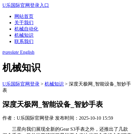
U乐国际官网登录入口
网站首页
关于我们
机械自动化
机械知识
联系我们
translate
English
机械知识
U乐国际官网登录
>
机械知识
>
深度天极网_智能设备_智妙手
表
深度天极网_智能设备_智妙手表
作者：U乐国际官网登录
发布时间：2025-10-10 15:59
三星向我们展现全新的Gear S3手表之外，还推出了几款