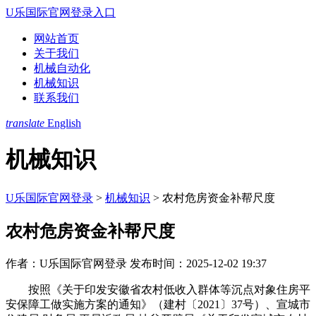
U乐国际官网登录入口
网站首页
关于我们
机械自动化
机械知识
联系我们
translate
English
机械知识
U乐国际官网登录
>
机械知识
>
农村危房资金补帮尺度
农村危房资金补帮尺度
作者：U乐国际官网登录
发布时间：2025-12-02 19:37
按照《关于印发安徽省农村低收入群体等沉点对象住房平
安保障工做实施方案的通知》（建村〔2021〕37号）、宣城市