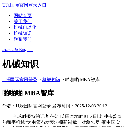
U乐国际官网登录入口
网站首页
关于我们
机械自动化
机械知识
联系我们
translate
English
机械知识
U乐国际官网登录
>
机械知识
>
啪啪啪 MBA智库
啪啪啪 MBA智库
作者：U乐国际官网登录
发布时间：2025-12-03 20:12
[全球时报特约记者 任沉]英国本地时间13日以“冲击普京
的和平机械”为由颁布发表50项新制裁，对象包罗5家中国实