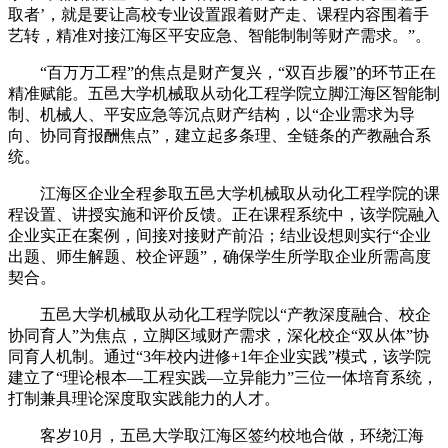
取者’，就是要让高校专业设置跟着财产走、课程内容围着手
艺转，精准对接江海区平安应急、智能制制等财产需求。”。
“百万万工程”的焦点是财产复兴，“双百步履”的环节正在
精准赋能。五邑大学机械取从动化工程学院立脚江海区智能制
制、机械人、平安应急等沉点财产结构，以“企业需求为导
向、协同育报酬焦点”，建立起多条理、全链条的产教融合系
统。
江海区企业全程参取五邑大学机械取从动化工程学院的课
程设置、讲授实施和评价反馈。正在课程系统中，该学院融入
企业实正在案例，间接对接财产前沿；结业设想则实行“企业
出题、师生解题、校企评题”，确保学生所学取企业所需高度
契合。
五邑大学机械取从动化工程学院以“产教深度融合、校企
协同育人”为焦点，立脚区域财产需求，深化校企“双从体”协
同育人机制。通过“3年校内进修+1年企业实践”模式，该学院
建立了“理论根本—工程实践—立异能力”三位一体培育系统，
打制兼具理论深度取实践能力的人才。
客岁10月，五邑大学取江海区签约校地合做，环绕江海