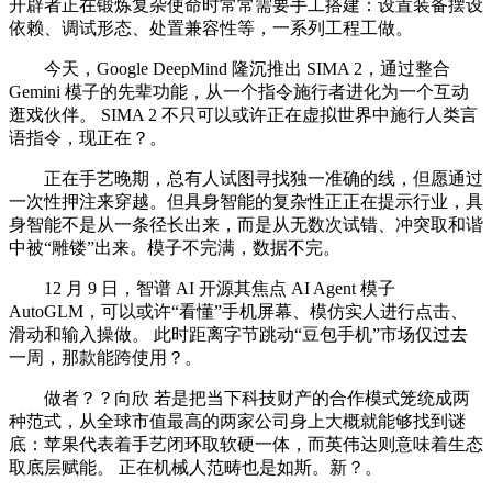
开辟者正在锻炼复杂使命时常常需要手工搭建：设置装备摆设
依赖、调试形态、处置兼容性等，一系列工程工做。
今天，Google DeepMind 隆沉推出 SIMA 2，通过整合
Gemini 模子的先辈功能，从一个指令施行者进化为一个互动
逛戏伙伴。 SIMA 2 不只可以或许正在虚拟世界中施行人类言
语指令，现正在？。
正在手艺晚期，总有人试图寻找独一准确的线，但愿通过
一次性押注来穿越。但具身智能的复杂性正正在提示行业，具
身智能不是从一条径长出来，而是从无数次试错、冲突取和谐
中被“雕镂”出来。模子不完满，数据不完。
12 月 9 日，智谱 AI 开源其焦点 AI Agent 模子
AutoGLM，可以或许“看懂”手机屏幕、模仿实人进行点击、
滑动和输入操做。 此时距离字节跳动“豆包手机”市场仅过去
一周，那款能跨使用？。
做者？？向欣 若是把当下科技财产的合作模式笼统成两
种范式，从全球市值最高的两家公司身上大概就能够找到谜
底：苹果代表着手艺闭环取软硬一体，而英伟达则意味着生态
取底层赋能。 正在机械人范畴也是如斯。新？。