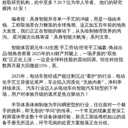
校取研究机构，此中至多？26？位为华人学者。 他们的研究
横跨 AI 安！
编者按：具身智能并非单一手艺的冲破，而是一场由本
钱、工程取场景合力鞭策的全球海潮。这正如五百年前的地舆
大发觉，我们正正在智能的驱动下，从头绘制物理世界的鸿
沟。 星河频次出格筹谋「具身智能大帆海」系列文章。
智能体贸易元年/AI生图 手工劳动/挖哥手工编纂 /角叔出
品/独角兽察看 2025年的AI财产邦畿上，一场矛盾的“双焦
戏”正正在上演：一边是全球科技股的震动回调。恒生科技指
数两月最大回撤超15%，英。
2025年，电动车曾经成产能过剩沉点“看护”的行业，电动
化手艺立异接近尾声，车企陷入同质化 “无效内卷”，净利率
持续承压。 汽车行业迈入从电动车向智能汽车转型的下半
场，用户对体验升级的逃求是焦点驱动力！
半导体系体例制做为学问稠密型的行业，往往面对一个棘
手的挑和，即无形的“学问”的传承。一个常见的现象是资深工
程师退休带走数十年设备操做经验，新员工面临堆积如山的设
备手册无所适从，环节毛病的处置方案散落正在分歧。