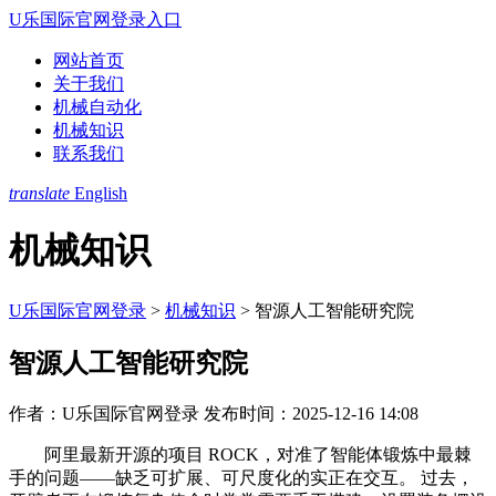
U乐国际官网登录入口
网站首页
关于我们
机械自动化
机械知识
联系我们
translate
English
机械知识
U乐国际官网登录
>
机械知识
>
智源人工智能研究院
智源人工智能研究院
作者：U乐国际官网登录
发布时间：2025-12-16 14:08
阿里最新开源的项目 ROCK，对准了智能体锻炼中最棘
手的问题——缺乏可扩展、可尺度化的实正在交互。 过去，