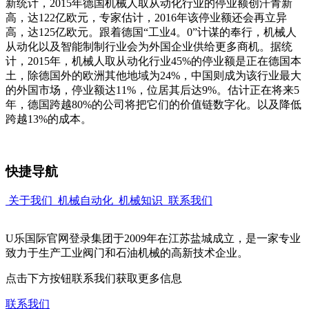
新统计，2015年德国机械人取从动化行业的停业额创汗青新
高，达122亿欧元，专家估计，2016年该停业额还会再立异
高，达125亿欧元。跟着德国“工业4。0”计谋的奉行，机械人
从动化以及智能制制行业会为外国企业供给更多商机。据统
计，2015年，机械人取从动化行业45%的停业额是正在德国本
土，除德国外的欧洲其他地域为24%，中国则成为该行业最大
的外国市场，停业额达11%，位居其后达9%。估计正在将来5
年，德国跨越80%的公司将把它们的价值链数字化。以及降低
跨越13%的成本。
快捷导航
关于我们
机械自动化
机械知识
联系我们
U乐国际官网登录集团于2009年在江苏盐城成立，是一家专业
致力于生产工业阀门和石油机械的高新技术企业。
点击下方按钮联系我们获取更多信息
联系我们