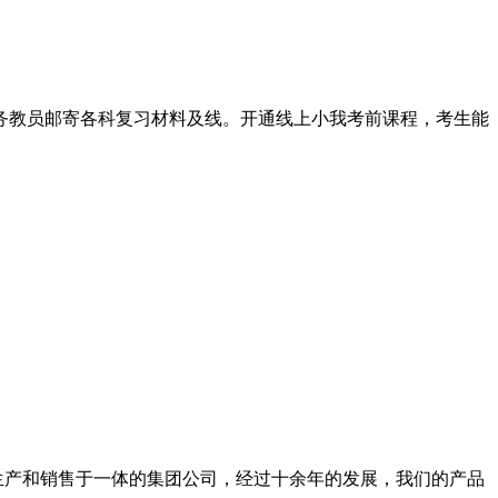
务教员邮寄各科复习材料及线。开通线上小我考前课程，考生能
生产和销售于一体的集团公司，经过十余年的发展，我们的产品