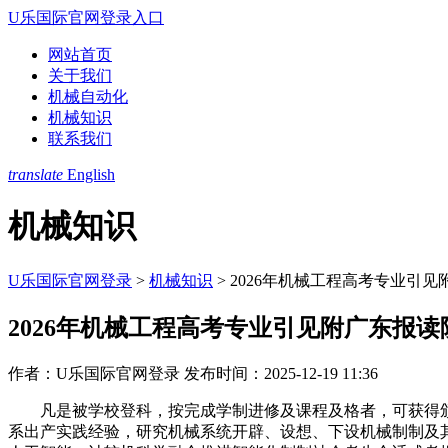
U乐国际官网登录入口
网站首页
关于我们
机械自动化
机械知识
联系我们
translate
English
机械知识
U乐国际官网登录
>
机械知识
>
2026年机械工程高考专业引
2026年机械工程高考专业引见附广东报读
作者：U乐国际官网登录
发布时间：2025-12-19 11:36
凡是被学校登科，按完成学制进修及课程及格者，可获得颁布
系出产实践经验，研究机械系统开辟、设想、下设机械制制及