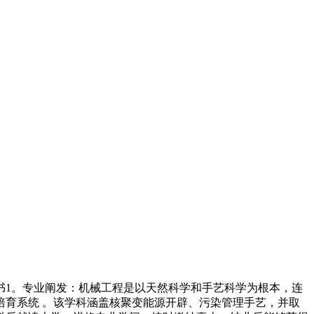
1。专业阐发：机械工程是以天然科学和手艺科学为根本，连
育系统 。该学科涵盖核聚变能源开辟、污染管理手艺，并取