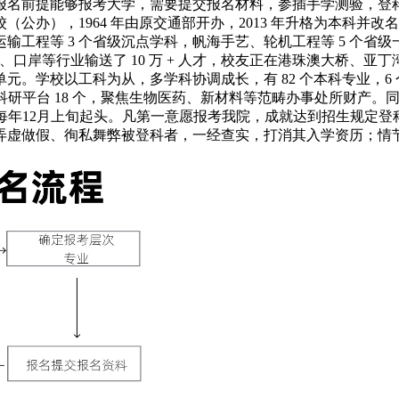
报名前提能够报考大学，需要提交报名材料，参插手学测验，登
公办），1964 年由原交通部开办，2013 年升格为本科并改
工程等 3 个省级沉点学科，帆海手艺、轮机工程等 5 个省级
、口岸等行业输送了 10 万 + 人才，校友正在港珠澳大桥、亚
学校以工科为从，多学科协调成长，有 82 个本科专业，6 个国
级科研平台 18 个，聚焦生物医药、新材料等范畴办事处所财产。同时
约每年12月上旬起头。凡第一意愿报考我院，成就达到招生规定
弄虚做假、徇私舞弊被登科者，一经查实，打消其入学资历；情